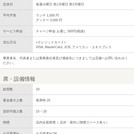
定休日
毎週火曜日 第1月曜日 第3月曜日
平均予算
ランチ 1,000 円
ディナー 3,000 円
サービス料金
チャージ料金 お通し 300円(税抜)
支払方法
<クレジットカード>
VISA, MasterCard, JCB, アメリカン・エキスプレス
事業者名、代表者または業務責任者及び連絡先につきましては店舗へお問い合わせく
ださい。
席・設備情報
総席数
20
宴会最大人数
着席時 25
貸切可能人数
15 ~ 25
喫煙
店内全面禁煙（ 店外・屋外に喫煙スペース有り）
お子様連れ
お子様連れOK