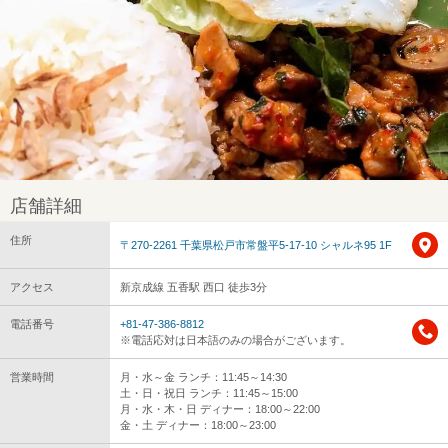
店舗詳細
住所
〒270-2261 千葉県松戸市常盤平5-17-10 シャルネ95 1F
アクセス
新京成線 五香駅 西口 徒歩3分
電話番号
+81-47-386-8812
※電話応対は日本語のみの場合がございます。
営業時間
月・水～金 ランチ：11:45～14:30
土・日・祝日 ランチ：11:45～15:00
月・水・木・日 ディナー：18:00～22:00
金・土 ディナー：18:00～23:00