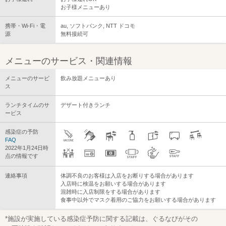
お子様メニューあり
携帯・Wi-Fi・電
au, ソフトバンク, NTT ドコモ
源
無料接続可
メニューのサービス・関連情報
メニューのサービ
飲み放題メニューあり
ス
ランチタイムのサ
デザート付きランチ
ービス
感染症の予防
FAQ
2022年1月24日時
点の情報です
連絡事項
体調不良のお客様は入店をお断りする場合があります
入店時に検温をお願いする場合があります
混雑時に入店制限をする場合があります
食事中以外でマスク着用のご協力をお願いする場合があります
*施設が実施している感染症予防に関する記載は、ぐるなびがその