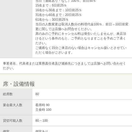
当日（連絡あり・なし）100％、前日50％
15名まで：5日前25％
16名から30名まで：10日前25％
31名から60名まで：20日前25％
61名から：30日前25％
当日の人数変更は取消人数分の料理代金100％、前日～10日前変
更に関しては店舗へお問合せください。
席のみのご予約にキャンセル料は発生いたしませんが、来店頂
けるという条件のもと、ご予約となりますことを予めご了承く
ださい。
ご連絡なく15分ご来店のない場合はキャンセル扱いとさせてい
ただく場合がございます。
事業者名、代表者または業務責任者及び連絡先につきましては店舗へお問い合わせく
ださい。
席・設備情報
総席数
80
宴会最大人数
着席時 90
立食時 100
貸切可能人数
80 ~ 100
個室
個室あり