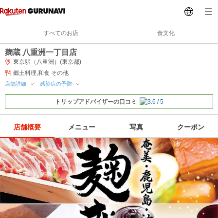
すべてのお店
食文化
麹蔵 八重洲一丁目店
東京駅（八重洲）(東京都)
郷土料理,和食 その他
店舗詳細
感染症の予防
トリップアドバイザーの口コミ
店舗概要
メニュー
写真
クーポン