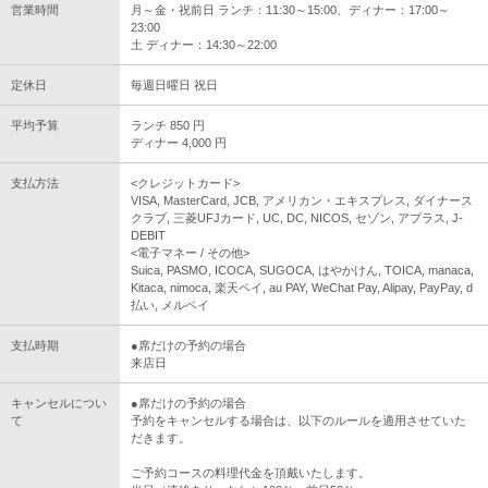
営業時間
月～金・祝前日 ランチ：11:30～15:00、ディナー：17:00～
23:00
土 ディナー：14:30～22:00
定休日
毎週日曜日 祝日
平均予算
ランチ 850 円
ディナー 4,000 円
支払方法
<クレジットカード>
VISA, MasterCard, JCB, アメリカン・エキスプレス, ダイナース
クラブ, 三菱UFJカード, UC, DC, NICOS, セゾン, アプラス, J-
DEBIT
<電子マネー / その他>
Suica, PASMO, ICOCA, SUGOCA, はやかけん, TOICA, manaca,
Kitaca, nimoca, 楽天ペイ, au PAY, WeChat Pay, Alipay, PayPay, d
払い, メルペイ
支払時期
●席だけの予約の場合
来店日
キャンセルについ
●席だけの予約の場合
て
予約をキャンセルする場合は、以下のルールを適用させていた
だきます。
ご予約コースの料理代金を頂戴いたします。