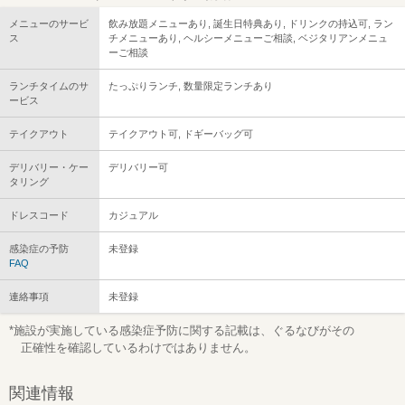
メニューのサービ
飲み放題メニューあり, 誕生日特典あり, ドリンクの持込可, ラン
ス
チメニューあり, ヘルシーメニューご相談, ベジタリアンメニュ
ーご相談
ランチタイムのサ
たっぷりランチ, 数量限定ランチあり
ービス
テイクアウト
テイクアウト可, ドギーバッグ可
デリバリー・ケー
デリバリー可
タリング
ドレスコード
カジュアル
感染症の予防
未登録
FAQ
連絡事項
未登録
*施設が実施している感染症予防に関する記載は、ぐるなびがその
正確性を確認しているわけではありません。
関連情報