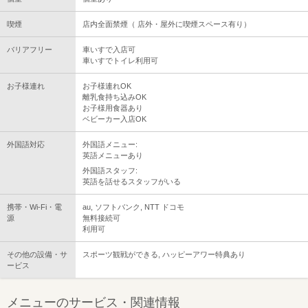
喫煙
店内全面禁煙（ 店外・屋外に喫煙スペース有り）
バリアフリー
車いすで入店可
車いすでトイレ利用可
お子様連れ
お子様連れOK
離乳食持ち込みOK
お子様用食器あり
ベビーカー入店OK
外国語対応
外国語メニュー:
英語メニューあり
外国語スタッフ:
英語を話せるスタッフがいる
携帯・Wi-Fi・電
au, ソフトバンク, NTT ドコモ
源
無料接続可
利用可
その他の設備・サ
スポーツ観戦ができる, ハッピーアワー特典あり
ービス
メニューのサービス・関連情報