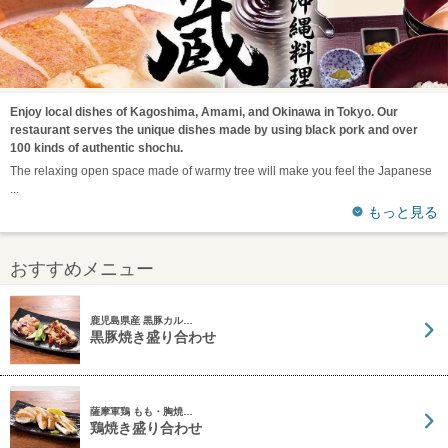
Enjoy local dishes of Kagoshima, Amami, and Okinawa in Tokyo. Our
restaurant serves the unique dishes made by using black pork and over
100 kinds of authentic shochu.
The relaxing open space made of warmy tree will make you feel the Japanese
もっと見る
おすすめメニュー
鹿児島県産 黒豚カル…
黒豚焼き盛り合わせ
薩摩軍鶏 もも・胸焼…
鶏焼き盛り合わせ