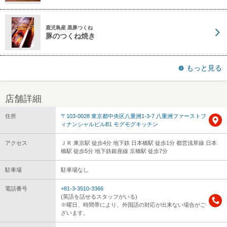
鹿児島産 黒豚つくね
豚のつくね焼き
もっと見る
店舗詳細
住所
〒103-0028 東京都中央区八重洲1-3-7 八重洲ファーストフ
ィナンシャルビルB1 モグモグキッチン
アクセス
ＪＲ 東京駅 徒歩4分 地下鉄 日本橋駅 徒歩1分 都営浅草線 日本
橋駅 徒歩5分 地下鉄銀座線 京橋駅 徒歩7分
駐車場
駐車場なし
電話番号
+81-3-3510-3366
(英語を話せるスタッフがいる)
※曜日、時間帯により、外国語の対応が出来ない場合がご
ざいます。