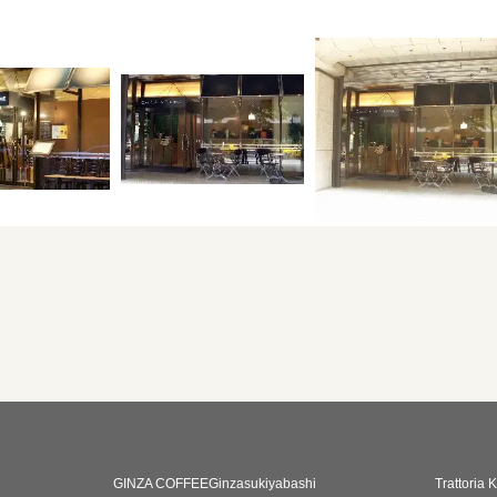
GINZA COFFEEGinzasukiyabashi
Trattoria