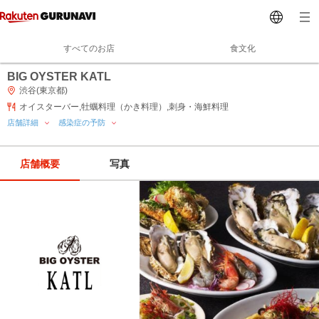
すべてのお店
食文化
BIG OYSTER KATL
渋谷(東京都)
オイスターバー,牡蠣料理（かき料理）,刺身・海鮮料理
店舗詳細
感染症の予防
店舗概要
写真