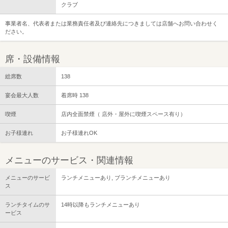
クラブ
事業者名、代表者または業務責任者及び連絡先につきましては店舗へお問い合わせく
ださい。
席・設備情報
総席数
138
宴会最大人数
着席時 138
喫煙
店内全面禁煙（ 店外・屋外に喫煙スペース有り）
お子様連れ
お子様連れOK
メニューのサービス・関連情報
メニューのサービ
ランチメニューあり, ブランチメニューあり
ス
ランチタイムのサ
14時以降もランチメニューあり
ービス