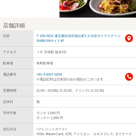
店舗詳細
住所
〒150-0031 東京都渋谷区桜丘町1-4 渋谷サクラステージ
SHIBUYAサイド4F
アクセス
ＪＲ 渋谷駅 徒歩2分
駐車場
有料駐車場
電話番号
+81-3-6427-0234
※電話応対は日本語のみの場合がございます。
営業時間
11:00～23:00(L.O.22:00、ドリンクL.O.22:30)
定休日
無
平均予算
ランチ 1,500 円
ディナー 1,500 円
支払方法
<クレジットカード>
VISA, MasterCard, JCB, アメリカン・エキスプレス, ダイナース