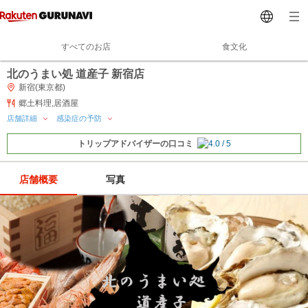
すべてのお店
食文化
北のうまい処 道産子 新宿店
新宿(東京都)
郷土料理,居酒屋
店舗詳細
感染症の予防
トリップアドバイザーの口コミ
店舗概要
写真