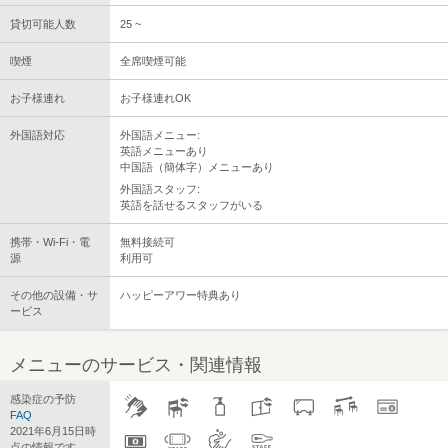
貸切可能人数
25 ~
喫煙
全席喫煙可能
お子様連れ
お子様連れOK
外国語対応
外国語メニュー:
英語メニューあり
中国語（簡体字）メニューあり
外国語スタッフ:
英語を話せるスタッフがいる
携帯・Wi-Fi・電
無料接続可
源
利用可
その他の設備・サ
ハッピーアワー特典あり
ービス
メニューのサービス・関連情報
感染症の予防
FAQ
2021年6月15日時
点の情報です