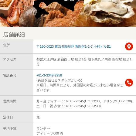
店舗詳細
住所
〒160-0023 東京都新宿区西新宿1-2-7 小杉ビルB1
アクセス
都営大江戸線 新宿西口駅 徒歩1分 地下鉄丸ノ内線 新宿駅 徒歩1
分
電話番号
+81-3-3342-2958
(英語を話せるスタッフがいる)
※曜日、時間帯により、外国語の対応が出来ない場合がご
ざいます。
営業時間
月～金 ディナー：16:00～23:45(L.O.23:30、ドリンクL.O.23:30)
土・日・祝 夕食：14:00～23:45(L.O.23:30)
定休日
無
平均予算
ランチ --
ディナー 3,000 円