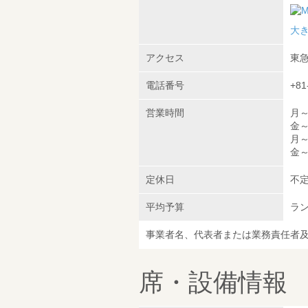
大
アクセス
東急
電話番号
+81
営業時間
月～
金～
月～
金～
定休日
不
平均予算
ラン
事業者名、代表者または業務責任者
席・設備情報