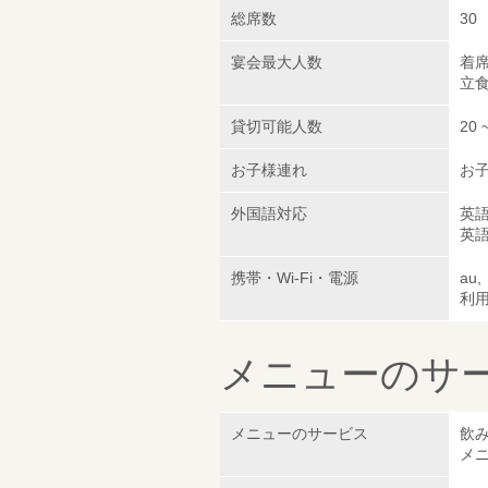
総席数
30
宴会最大人数
着席
立食
貸切可能人数
20 
お子様連れ
お子
外国語対応
英
英
携帯・Wi-Fi・電源
au
利
メニューのサ
メニューのサービス
飲み
メ