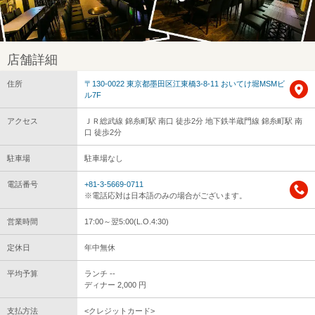
店舗詳細
住所
〒130-0022 東京都墨田区江東橋3-8-11 おいてけ堀MSMビ
ル7F
アクセス
ＪＲ総武線 錦糸町駅 南口 徒歩2分 地下鉄半蔵門線 錦糸町駅 南
口 徒歩2分
駐車場
駐車場なし
電話番号
+81-3-5669-0711
※電話応対は日本語のみの場合がございます。
営業時間
17:00～翌5:00(L.O.4:30)
定休日
年中無休
平均予算
ランチ --
ディナー 2,000 円
支払方法
<クレジットカード>