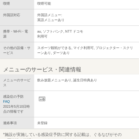
喫煙
喫煙可能
外国語対応
外国語メニュー:
英語メニューあり
携帯・Wi-Fi・電
au, ソフトバンク, NTT ドコモ
源
利用可
その他の設備・サ
スポーツ観戦ができる, マイク利用可, プロジェクター・スクリ
ービス
ーンあり, ダーツあり
メニューのサービス・関連情報
メニューのサービ
飲み放題メニューあり, 誕生日特典あり
ス
感染症の予防
FAQ
2021年5月10日時
点の情報です
連絡事項
未登録
*施設が実施している感染症予防に関する記載は、ぐるなびがその