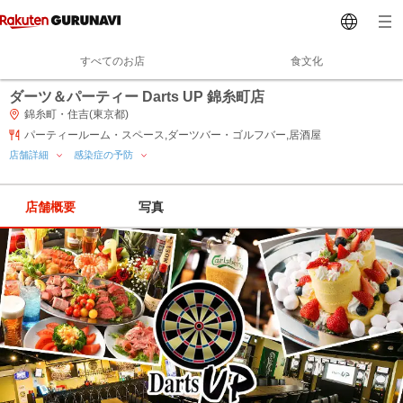
すべてのお店
食文化
ダーツ＆パーティー Darts UP 錦糸町店
錦糸町・住吉(東京都)
パーティールーム・スペース,ダーツバー・ゴルフバー,居酒屋
店舗詳細
感染症の予防
店舗概要
写真