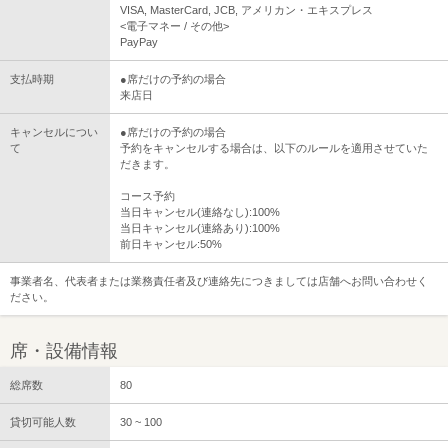
VISA, MasterCard, JCB, アメリカン・エキスプレス
<電子マネー / その他>
PayPay
支払時期
●席だけの予約の場合
来店日
キャンセルについ
●席だけの予約の場合
て
予約をキャンセルする場合は、以下のルールを適用させていた
だきます。
コース予約
当日キャンセル(連絡なし):100%
当日キャンセル(連絡あり):100%
前日キャンセル:50%
事業者名、代表者または業務責任者及び連絡先につきましては店舗へお問い合わせく
ださい。
席・設備情報
総席数
80
貸切可能人数
30 ~ 100