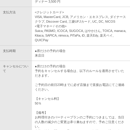
ディナー 3,500 円
支払方法
<クレジットカード>
VISA, MasterCard, JCB, アメリカン・エキスプレス, ダイナース
クラブ, Discover Card, 三菱UFJカード, UC, DC, NICOS
<電子マネー / その他>
Suica, PASMO, ICOCA, SUGOCA, はやかけん, TOICA, manaca,
Kitaca, SAPICA, nimoca, PiTaPa, iD, 楽天Edy, 楽天ペイ,
QUICPay
支払時期
●席だけの予約の場合
来店日
キャンセルについ
●席だけの予約の場合
て
予約をキャンセルする場合は、以下のルールを適用させていた
だきます。
ご予約日の前日23時までに必ず店舗まで直接お電話にてご連絡
ください。
【キャンセル料】
50％
【備考】
お料理付きのパーティープランのご予約につきましては、当日
の人数の減少のご変更は承り兼ねますので、予めご注意くださ
い。