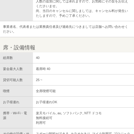
人数の追加に関しては承れますので、お気軽にその旨をお伝え
くださいませ。
尚、当日のキャンセルに関しましては、キャンセル料が発生い
たしますので、予めご了承ください。
事業者名、代表者または業務責任者及び連絡先につきましては店舗へお問い合わせく
ださい。
席・設備情報
総席数
40
宴会最大人数
着席時 40
貸切可能人数
25 ~
喫煙
全席喫煙可能
お子様連れ
お子様連れOK
携帯・Wi-Fi・電
楽天モバイル, au, ソフトバンク, NTT ドコモ
源
無料接続可
利用可
その他の設備・サ
スポーツ観戦ができる, カラオケあり, マイク利用可, プロジェク