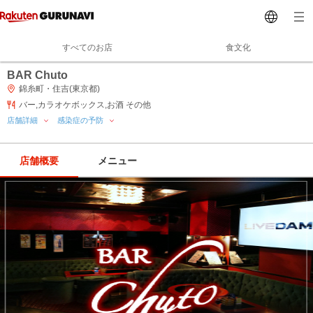
すべてのお店
食文化
BAR Chuto
錦糸町・住吉(東京都)
バー,カラオケボックス,お酒 その他
店舗詳細
感染症の予防
店舗概要
メニュー