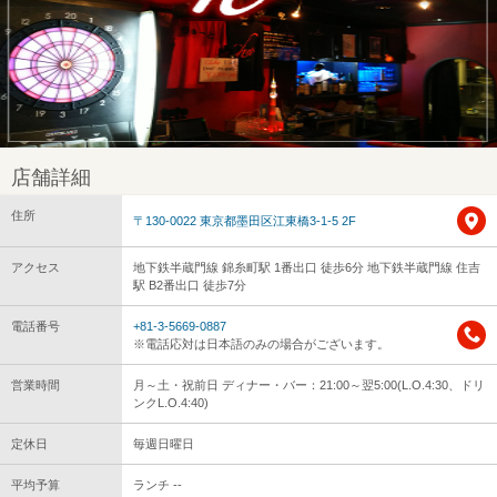
店舗詳細
住所
〒130-0022 東京都墨田区江東橋3-1-5 2F
アクセス
地下鉄半蔵門線 錦糸町駅 1番出口 徒歩6分 地下鉄半蔵門線 住吉
駅 B2番出口 徒歩7分
電話番号
+81-3-5669-0887
※電話応対は日本語のみの場合がございます。
営業時間
月～土・祝前日 ディナー・バー：21:00～翌5:00(L.O.4:30、ドリ
ンクL.O.4:40)
定休日
毎週日曜日
平均予算
ランチ --