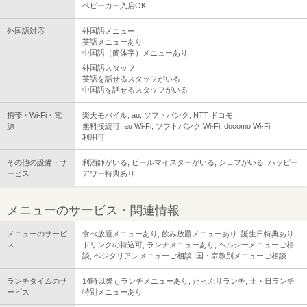
ベビーカー入店OK
外国語対応
外国語メニュー:
英語メニューあり
中国語（簡体字）メニューあり
外国語スタッフ:
英語を話せるスタッフがいる
中国語を話せるスタッフがいる
携帯・Wi-Fi・電
楽天モバイル, au, ソフトバンク, NTT ドコモ
源
無料接続可, au Wi-Fi, ソフトバンク Wi-Fi, docomo Wi-Fi
利用可
その他の設備・サ
利酒師がいる, ビールマイスターがいる, シェフがいる, ハッピー
ービス
アワー特典あり
メニューのサービス・関連情報
メニューのサービ
食べ放題メニューあり, 飲み放題メニューあり, 誕生日特典あり,
ス
ドリンクの持込可, ランチメニューあり, ヘルシーメニューご相
談, ベジタリアンメニューご相談, 国・宗教別メニューご相談
ランチタイムのサ
14時以降もランチメニューあり, たっぷりランチ, 土・日ランチ
ービス
特別メニューあり