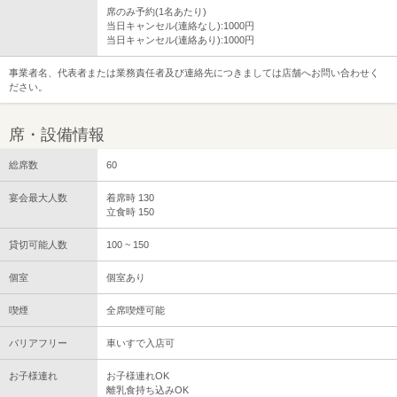
席のみ予約(1名あたり)
当日キャンセル(連絡なし):1000円
当日キャンセル(連絡あり):1000円
事業者名、代表者または業務責任者及び連絡先につきましては店舗へお問い合わせく
ださい。
席・設備情報
総席数
60
宴会最大人数
着席時 130
立食時 150
貸切可能人数
100 ~ 150
個室
個室あり
喫煙
全席喫煙可能
バリアフリー
車いすで入店可
お子様連れ
お子様連れOK
離乳食持ち込みOK