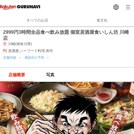
すべてのお店
食文化
2999円3時間全品食べ飲み放題 個室居酒屋食いしん坊 川崎
店
川崎(神奈川県)
居酒屋,シーフード料理,寿司
店舗詳細
感染症の予防
店舗概要
写真