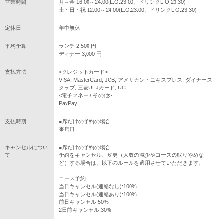
営業時間
月～金 16:00～24:00(L.O.23:00、ドリンクL.O.23:30)
土・日・祝 12:00～24:00(L.O.23:00、ドリンクL.O.23:30)
定休日
年中無休
平均予算
ランチ 2,500 円
ディナー 3,000 円
支払方法
<クレジットカード>
VISA, MasterCard, JCB, アメリカン・エキスプレス, ダイナース
クラブ, 三菱UFJカード, UC
<電子マネー / その他>
PayPay
支払時期
●席だけの予約の場合
来店日
キャンセルについ
●席だけの予約の場合
て
予約をキャンセル、変更（人数の減少やコースの取りやめな
ど）する場合は、以下のルールを適用させていただきます。
コース予約
当日キャンセル(連絡なし):100%
当日キャンセル(連絡あり):100%
前日キャンセル:50%
2日前キャンセル:30%