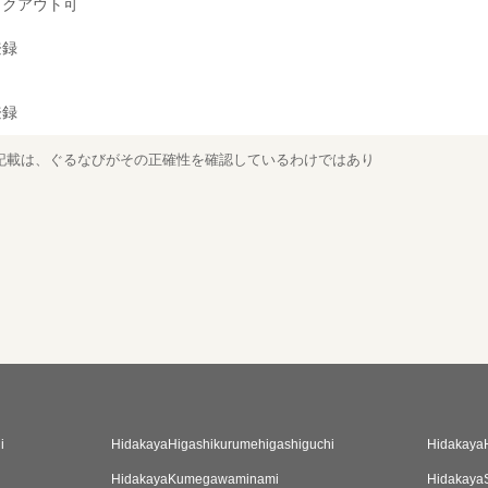
イクアウト可
登録
登録
記載は、ぐるなびがその正確性を確認しているわけではあり
i
HidakayaHigashikurumehigashiguchi
Hidakaya
HidakayaKumegawaminami
HidakayaS