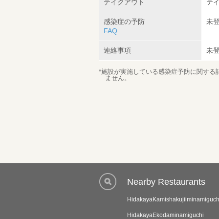
テイクアウト
テ
感染症の予防
未
FAQ
連絡事項
未
*施設が実施している感染症予防に関する
ません。
Nearby Restaurants
HidakayaKamishakujiiminamiguch
HidakayaEkodaminamiguchi