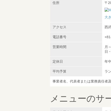
住所
〒2
大
アクセス
西武
電話番号
+81
営業時間
月～
日・
定休日
年
平均予算
ラン
事業者名、代表者または業務責任者
メニューのサ