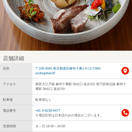
店舗詳細
住所
〒106-0045 東京都港区麻布十番1-9-11 CIMA
azabujuban2F
アクセス
都営大江戸線 麻布十番駅 5b出口 徒歩2分 地下鉄南北線 麻布十
番駅 5b出口 徒歩2分
駐車場
駐車場なし
電話番号
+81-3-6230-8477
※電話応対は日本語のみの場合がございます。
営業時間
火～日 18:00～24:00