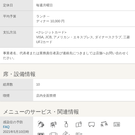
定休日
毎週月曜日
平均予算
ランチ --
ディナー 10,000 円
支払方法
<クレジットカード>
VISA, JCB, アメリカン・エキスプレス, ダイナースクラブ, 三菱
UFJカード
事業者名、代表者または業務責任者及び連絡先につきましては店舗へお問い合わせく
ださい。
席・設備情報
総席数
10
喫煙
店内全面禁煙
メニューのサービス・関連情報
感染症の予防
FAQ
2021年5月10日時