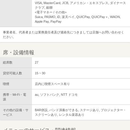
VISA, MasterCard, JCB, アメリカン・エキスプレス, ダイナース
クラブ, 銀聯
<電子マネー / その他>
Suica, PASMO, iD, 楽天ペイ, QUICPay, QUICPay＋, WAON,
Apple Pay, PayPay
事業者名、代表者または業務責任者及び連絡先につきましては店舗へお問い合わせく
ださい。
席・設備情報
総席数
27
貸切可能人数
15 ~ 30
喫煙
店内に喫煙スペース有り
携帯・Wi-Fi・電
au, ソフトバンク, NTT ドコモ
源
その他の設備・サ
BAR併設, バンド演奏ができる, ステージあり, プロジェクター・
ービス
スクリーンあり, レンタル楽器あり