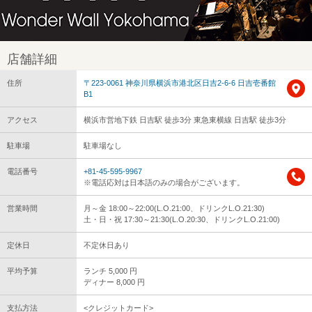
店舗詳細
住所
〒223-0061 神奈川県横浜市港北区日吉2-6-6 日吉壱番館
B1
アクセス
横浜市営地下鉄 日吉駅 徒歩3分 東急東横線 日吉駅 徒歩3分
駐車場
駐車場なし
電話番号
+81-45-595-9967
※電話応対は日本語のみの場合がございます。
営業時間
月～金 18:00～22:00(L.O.21:00、ドリンクL.O.21:30)
土・日・祝 17:30～21:30(L.O.20:30、ドリンクL.O.21:00)
定休日
不定休日あり
平均予算
ランチ 5,000 円
ディナー 8,000 円
支払方法
<クレジットカード>