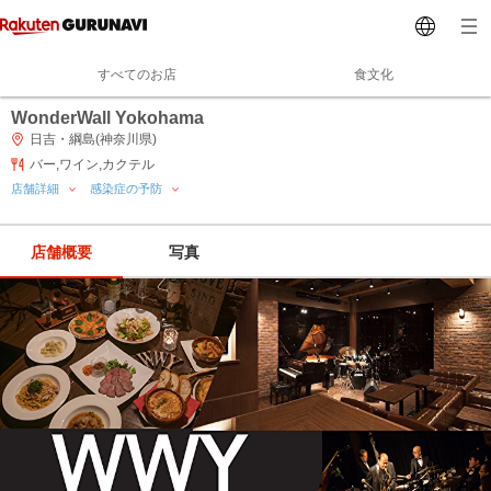
すべてのお店
食文化
WonderWall Yokohama
日吉・綱島(神奈川県)
バー,ワイン,カクテル
店舗詳細
感染症の予防
店舗概要
写真