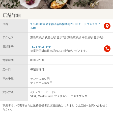
店舗詳細
住所
〒150-0033 東京都渋谷区猿楽町28-10 モードコスモスビ
ルB1
アクセス
東急東横線 代官山駅 徒歩2分 東急東横線 中目黒駅 徒歩8分
電話番号
+81-3-6416-4464
※電話応対は日本語のみの場合がございます。
営業時間
8:00～20:00
定休日
毎週月曜日
平均予算
ランチ 1,500 円
ディナー 1,500 円
支払方法
<クレジットカード>
VISA, MasterCard, アメリカン・エキスプレス
事業者名、代表者または業務責任者及び連絡先につきましては店舗へお問い合わせく
ださい。