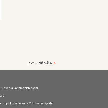
ページ上部へ戻る
 ChuboYokohamanishiguchi
aro
orompo Fupaosakaba Yokohamahigashi