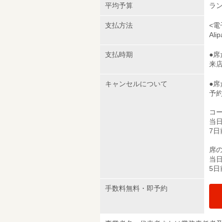
平均予算
ラン
支払方法
<電
Ali
支払時期
●
来
キャンセルについて
●
予
コ
当日
7日
席の
当日
5日
手数料無料・即予約