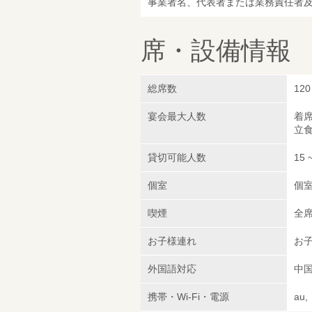
事業者名、代表者または業務責任者
席・設備情報
総席数
120
宴会最大人数
着席
立食
貸切可能人数
15 
個室
個
喫煙
全
お子様連れ
お子
外国語対応
中
携帯・Wi-Fi・電源
au