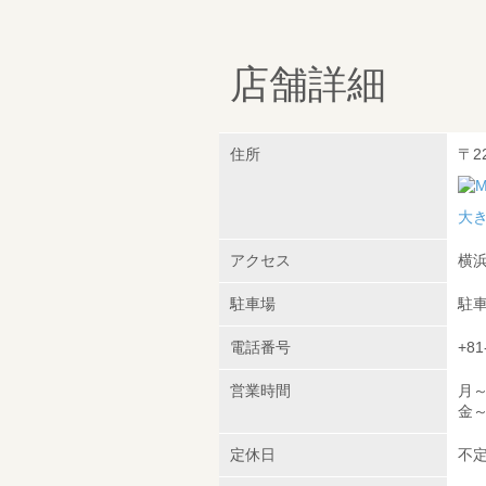
店舗詳細
住所
〒2
大
アクセス
横浜
駐車場
駐
電話番号
+81
営業時間
月～木
金～日
定休日
不