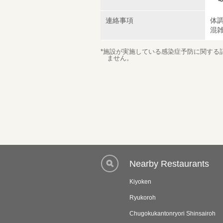
連絡事項
体
混
*施設が実施している感染症予防に関する
ません。
Nearby Restaurants
Kiyoken
Ryukoroh
Chugokukantonryori Shinsairoh