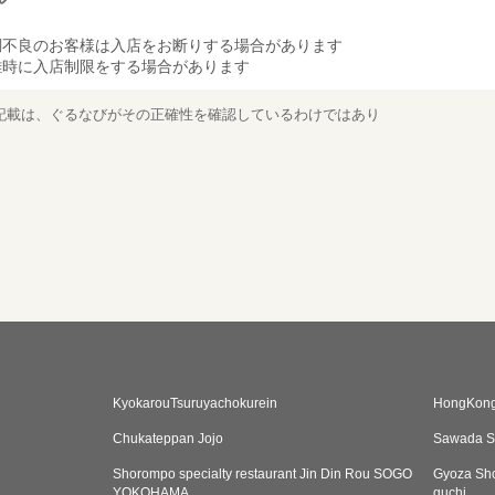
調不良のお客様は入店をお断りする場合があります
雑時に入店制限をする場合があります
記載は、ぐるなびがその正確性を確認しているわけではあり
KyokarouTsuruyachokurein
HongKong
Chukateppan Jojo
Sawada S
Shorompo specialty restaurant Jin Din Rou SOGO
Gyoza Sh
YOKOHAMA
guchi