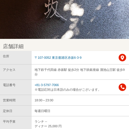
店舗詳細
住所
〒107-0052 東京都港区赤坂6-3-9
アクセス
地下鉄千代田線 赤坂駅 徒歩2分 地下鉄銀座線 溜池山王駅 徒歩9
分
電話番号
+81-3-5797-7066
※電話応対は日本語のみの場合がございます。
営業時間
18:00～23:00
定休日
毎週日曜日
平均予算
ランチ --
ディナー 25,000 円