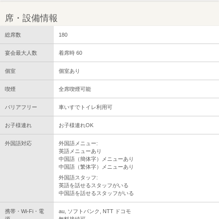
席・設備情報
総席数
180
宴会最大人数
着席時 60
個室
個室あり
喫煙
全席喫煙可能
バリアフリー
車いすでトイレ利用可
お子様連れ
お子様連れOK
外国語対応
外国語メニュー:
英語メニューあり
中国語（簡体字）メニューあり
中国語（繁体字）メニューあり
外国語スタッフ:
英語を話せるスタッフがいる
中国語を話せるスタッフがいる
携帯・Wi-Fi・電
au, ソフトバンク, NTT ドコモ