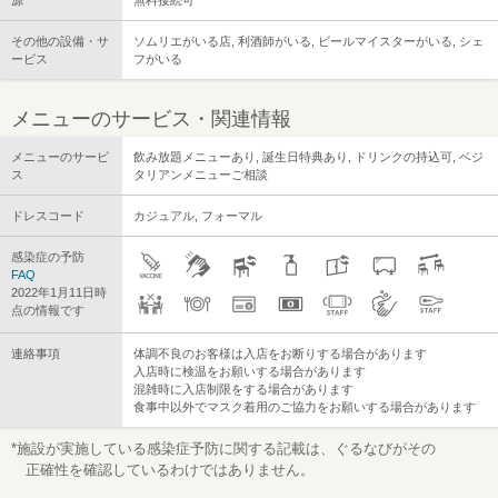
源
無料接続可
その他の設備・サ
ソムリエがいる店, 利酒師がいる, ビールマイスターがいる, シェ
ービス
フがいる
メニューのサービス・関連情報
メニューのサービ
飲み放題メニューあり, 誕生日特典あり, ドリンクの持込可, ベジ
ス
タリアンメニューご相談
ドレスコード
カジュアル, フォーマル
感染症の予防
FAQ
2022年1月11日時
点の情報です
連絡事項
体調不良のお客様は入店をお断りする場合があります
入店時に検温をお願いする場合があります
混雑時に入店制限をする場合があります
食事中以外でマスク着用のご協力をお願いする場合があります
*施設が実施している感染症予防に関する記載は、ぐるなびがその
正確性を確認しているわけではありません。