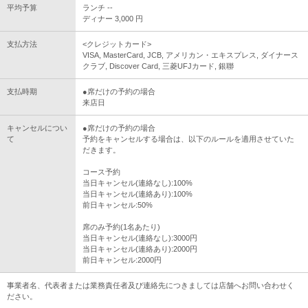
平均予算
ランチ --
ディナー 3,000 円
支払方法
<クレジットカード>
VISA, MasterCard, JCB, アメリカン・エキスプレス, ダイナース
クラブ, Discover Card, 三菱UFJカード, 銀聯
支払時期
●席だけの予約の場合
来店日
キャンセルについ
●席だけの予約の場合
て
予約をキャンセルする場合は、以下のルールを適用させていた
だきます。
コース予約
当日キャンセル(連絡なし):100%
当日キャンセル(連絡あり):100%
前日キャンセル:50%
席のみ予約(1名あたり)
当日キャンセル(連絡なし):3000円
当日キャンセル(連絡あり):2000円
前日キャンセル:2000円
事業者名、代表者または業務責任者及び連絡先につきましては店舗へお問い合わせく
ださい。