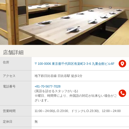
店舗詳細
住所
〒100-0006 東京都千代田区有楽町2-3-6 九重会館ビル6F
アクセス
地下鉄日比谷線 日比谷駅 徒歩1分
電話番号
+81-70-5677-7028
(英語を話せるスタッフがいる)
※曜日、時間帯により、外国語の対応が出来ない場合がご
ざいます。
営業時間
11:00～24:00(L.O.23:00、ドリンクL.O.23:30)、12:00～24:00
定休日
無