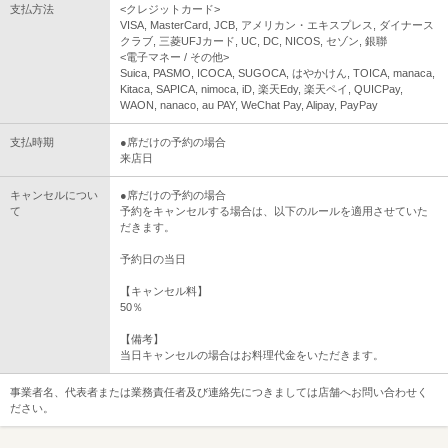
支払方法
<クレジットカード>
VISA, MasterCard, JCB, アメリカン・エキスプレス, ダイナース
クラブ, 三菱UFJカード, UC, DC, NICOS, セゾン, 銀聯
<電子マネー / その他>
Suica, PASMO, ICOCA, SUGOCA, はやかけん, TOICA, manaca,
Kitaca, SAPICA, nimoca, iD, 楽天Edy, 楽天ペイ, QUICPay,
WAON, nanaco, au PAY, WeChat Pay, Alipay, PayPay
支払時期
●席だけの予約の場合
来店日
キャンセルについ
●席だけの予約の場合
て
予約をキャンセルする場合は、以下のルールを適用させていた
だきます。
予約日の当日
【キャンセル料】
50％
【備考】
当日キャンセルの場合はお料理代金をいただきます。
事業者名、代表者または業務責任者及び連絡先につきましては店舗へお問い合わせく
ださい。