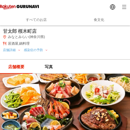
すべてのお店
食文化
甘太郎 桜木町店
みなとみらい(神奈川県)
居酒屋,鍋料理
店舗詳細
感染症の予防
店舗概要
写真