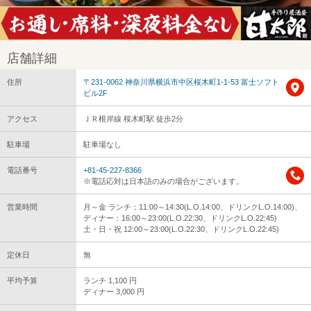
店舗詳細
住所
〒231-0062 神奈川県横浜市中区桜木町1-1-53 富士ソフト
ビル2F
アクセス
ＪＲ根岸線 桜木町駅 徒歩2分
駐車場
駐車場なし
電話番号
+81-45-227-8366
※電話応対は日本語のみの場合がございます。
営業時間
月～金 ランチ：11:00～14:30(L.O.14:00、ドリンクL.O.14:00)、
ディナー：16:00～23:00(L.O.22:30、ドリンクL.O.22:45)
土・日・祝 12:00～23:00(L.O.22:30、ドリンクL.O.22:45)
定休日
無
平均予算
ランチ 1,100 円
ディナー 3,000 円