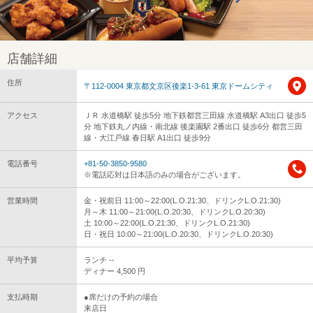
店舗詳細
住所
〒112-0004 東京都文京区後楽1-3-61 東京ドームシティ
アクセス
ＪＲ 水道橋駅 徒歩5分 地下鉄都営三田線 水道橋駅 A3出口 徒歩5
分 地下鉄丸ノ内線・南北線 後楽園駅 2番出口 徒歩6分 都営三田
線・大江戸線 春日駅 A1出口 徒歩9分
電話番号
+81-50-3850-9580
※電話応対は日本語のみの場合がございます。
営業時間
金・祝前日 11:00～22:00(L.O.21:30、ドリンクL.O.21:30)
月～木 11:00～21:00(L.O.20:30、ドリンクL.O.20:30)
土 10:00～22:00(L.O.21:30、ドリンクL.O.21:30)
日・祝日 10:00～21:00(L.O.20:30、ドリンクL.O.20:30)
平均予算
ランチ --
ディナー 4,500 円
支払時期
●席だけの予約の場合
来店日