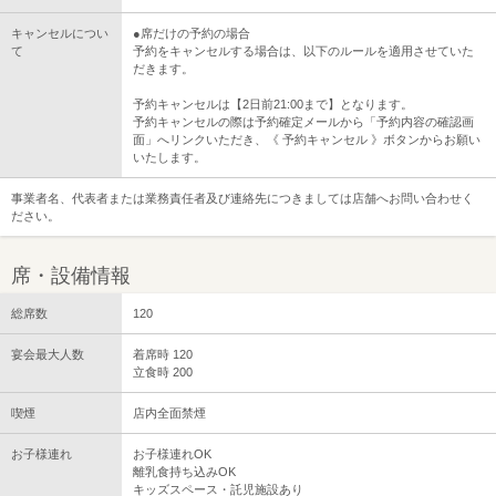
キャンセルについ
●席だけの予約の場合
て
予約をキャンセルする場合は、以下のルールを適用させていた
だきます。
予約キャンセルは【2日前21:00まで】となります。
予約キャンセルの際は予約確定メールから「予約内容の確認画
面」へリンクいただき、《 予約キャンセル 》ボタンからお願い
いたします。
事業者名、代表者または業務責任者及び連絡先につきましては店舗へお問い合わせく
ださい。
席・設備情報
総席数
120
宴会最大人数
着席時 120
立食時 200
喫煙
店内全面禁煙
お子様連れ
お子様連れOK
離乳食持ち込みOK
キッズスペース・託児施設あり