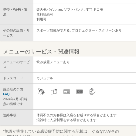
携帯・Wi-Fi・電
楽天モバイル, au, ソフトバンク, NTT ドコモ
源
無料接続可
利用可
その他の設備・サ
スポーツ観戦ができる, プロジェクター・スクリーンあり
ービス
メニューのサービス・関連情報
メニューのサービ
飲み放題メニューあり
ス
ドレスコード
カジュアル
感染症の予防
FAQ
2024年7月3日時
点の情報です
連絡事項
体調不良のお客様は入店をお断りする場合があります
混雑時に入店制限をする場合があります
*施設が実施している感染症予防に関する記載は、ぐるなびがその