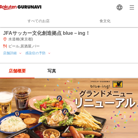
すべてのお店
食文化
JFAサッカー文化創造拠点 blue－ing！
水道橋(東京都)
ビール,居酒屋,バー
店舗詳細
感染症の予防
店舗概要
写真