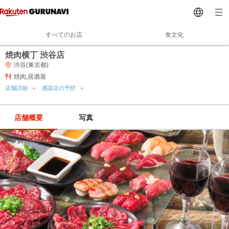
すべてのお店
食文化
焼肉横丁 渋谷店
渋谷(東京都)
焼肉,居酒屋
店舗詳細
感染症の予防
店舗概要
写真