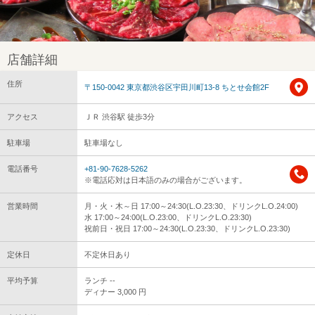
店舗詳細
住所
〒150-0042 東京都渋谷区宇田川町13-8 ちとせ会館2F
アクセス
ＪＲ 渋谷駅 徒歩3分
駐車場
駐車場なし
電話番号
+81-90-7628-5262
※電話応対は日本語のみの場合がございます。
営業時間
月・火・木～日 17:00～24:30(L.O.23:30、ドリンクL.O.24:00)
水 17:00～24:00(L.O.23:00、ドリンクL.O.23:30)
祝前日・祝日 17:00～24:30(L.O.23:30、ドリンクL.O.23:30)
定休日
不定休日あり
平均予算
ランチ --
ディナー 3,000 円