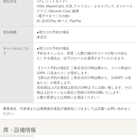
支払方法
<クレジットカード>
VISA, MasterCard, JCB, アメリカン・エキスプレス, ダイナース
クラブ, Discover Card, 銀聯
<電子マネー / その他>
iD, QUICPay, Airペイ, PayPay
支払時期
●席だけの予約の場合
来店日
キャンセルについ
●席だけの予約の場合
て
予約をキャンセル、変更（人数の減少やコースの取りやめな
ど）する場合は、以下のルールを適用させていただきます。
【コース予約の場合】ご来店当日17時以降から、コース料金の
100%（1名あたり）が発生します。
【席のみ予約の場合】ご来店当日17時以降から、3,000円（1名
あたり）が発生します。
20名様以上のお客様は前日の19時までにお願い致します。その
後は上記キャンセル規定と同様の100%頂戴いたします。
人数の変更などは気軽にお電話ください！
事業者名、代表者または業務責任者及び連絡先につきましては店舗へお問い合わせく
ださい。
席・設備情報