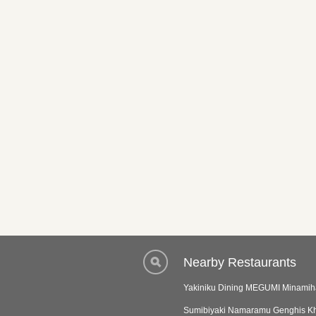
Nearby Restaurants
Yakiniku Dining MEGUMI Minamih
Sumibiyaki Namaramu Genghis Kh