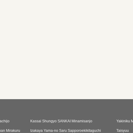
achijo
Kassai Shungyo SANKAI Minamisanjo
Yakiniku
an Mirakuru
Izakaya Yama-no Saru Sapporoekikitaguchi
Taisyuu