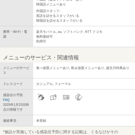
韓国語メニューあり
外国語スタッフ:
英語を話せるスタッフがいる
韓国語を話せるスタッフがいる
携帯・Wi-Fi・電
楽天モバイル, au, ソフトバンク, NTT ドコモ
源
無料接続可
利用可
メニューのサービス・関連情報
メニューのサービ
食べ放題メニューあり, 飲み放題メニューあり, 誕生日特典あり
ス
ドレスコード
カジュアル, フォーマル
感染症の予防
FAQ
2025年1月23日時
点の情報です
連絡事項
未登録
*施設が実施している感染症予防に関する記載は、ぐるなびがその