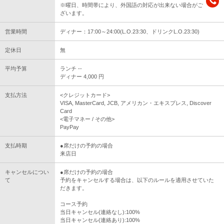
※曜日、時間帯により、外国語の対応が出来ない場合がご
ざいます。
営業時間
ディナー：17:00～24:00(L.O.23:30、ドリンクL.O.23:30)
定休日
無
平均予算
ランチ --
ディナー 4,000 円
支払方法
<クレジットカード>
VISA, MasterCard, JCB, アメリカン・エキスプレス, Discover
Card
<電子マネー / その他>
PayPay
支払時期
●席だけの予約の場合
来店日
キャンセルについ
●席だけの予約の場合
て
予約をキャンセルする場合は、以下のルールを適用させていた
だきます。
コース予約
当日キャンセル(連絡なし):100%
当日キャンセル(連絡あり):100%