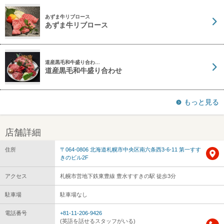
あずま牛リブロース
あずま牛リブロース
道産黒毛和牛盛り合わ…
道産黒毛和牛盛り合わせ
もっと見る
店舗詳細
住所
〒064-0806 北海道札幌市中央区南六条西3-6-11 第一すす
きのビル2F
アクセス
札幌市営地下鉄東豊線 豊水すすきの駅 徒歩3分
駐車場
駐車場なし
電話番号
+81-11-206-9426
(英語を話せるスタッフがいる)