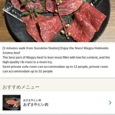
[3 minutes walk from Susukino Station] Enjoy the finest Wagyu Hokkaido
Azuma beef
The best part of Wagyu beef is lean meat fillet with low fat content, and the
high-quality rib roast is a must-try.
Semi-private sofa room can accommodate up to 12 people, private room
can accommodate up to 32 people
おすすめメニュー
あずま牛ヒレ肉
あずま牛ヒレ肉