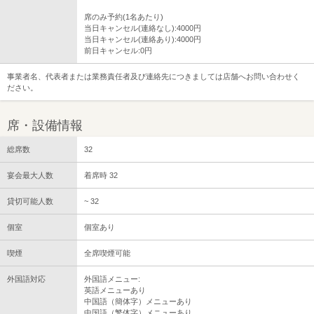
席のみ予約(1名あたり)
当日キャンセル(連絡なし):4000円
当日キャンセル(連絡あり):4000円
前日キャンセル:0円
事業者名、代表者または業務責任者及び連絡先につきましては店舗へお問い合わせく
ださい。
席・設備情報
総席数
32
宴会最大人数
着席時 32
貸切可能人数
~ 32
個室
個室あり
喫煙
全席喫煙可能
外国語対応
外国語メニュー:
英語メニューあり
中国語（簡体字）メニューあり
中国語（繁体字）メニューあり