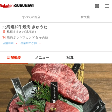
すべてのお店
食文化
北海道和牛焼肉 きゅうた
札幌すすきの(北海道)
焼肉,ジンギスカン,和食 その他
店舗詳細
感染症の予防
店舗概要
メニュー
写真