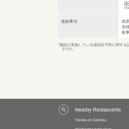
連絡事項
体
混
食
*施設が実施している感染症予防に関する
ません。
Nearby Restaurants
Yamato-no Sanzoku