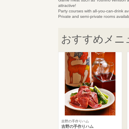
Game meat such as Yoshino venison an
attractive!
Party courses with all-you-can-drink a
Private and semi-private rooms availab
おすすめメニ
吉野の手作りハム
吉野の手作りハム