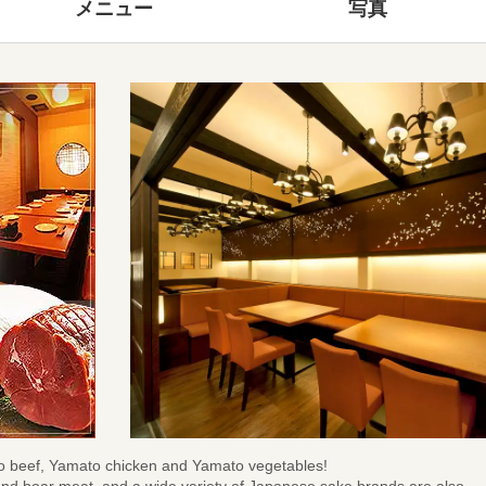
メニュー
写真
ato beef, Yamato chicken and Yamato vegetables!