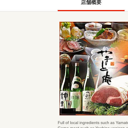
店舗概要
Full of local ingredients such as Yam