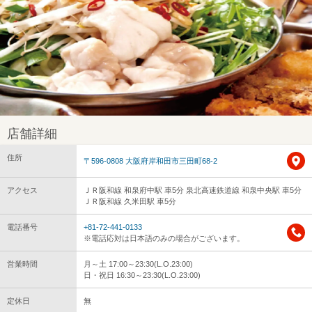
店舗詳細
住所
〒596-0808 大阪府岸和田市三田町68-2
アクセス
ＪＲ阪和線 和泉府中駅 車5分 泉北高速鉄道線 和泉中央駅 車5分
ＪＲ阪和線 久米田駅 車5分
電話番号
+81-72-441-0133
※電話応対は日本語のみの場合がございます。
営業時間
月～土 17:00～23:30(L.O.23:00)
日・祝日 16:30～23:30(L.O.23:00)
定休日
無