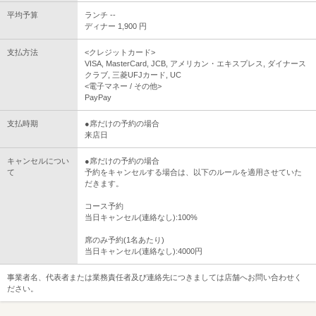
平均予算
ランチ --
ディナー 1,900 円
支払方法
<クレジットカード>
VISA, MasterCard, JCB, アメリカン・エキスプレス, ダイナース
クラブ, 三菱UFJカード, UC
<電子マネー / その他>
PayPay
支払時期
●席だけの予約の場合
来店日
キャンセルについ
●席だけの予約の場合
て
予約をキャンセルする場合は、以下のルールを適用させていた
だきます。
コース予約
当日キャンセル(連絡なし):100%
席のみ予約(1名あたり)
当日キャンセル(連絡なし):4000円
事業者名、代表者または業務責任者及び連絡先につきましては店舗へお問い合わせく
ださい。