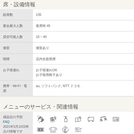
席・設備情報
総席数
135
宴会最大人数
着席時 45
貸切可能人数
15 ~ 45
個室
個室あり
喫煙
店内全面禁煙
お子様連れ
お子様連れOK
お子様用椅子あり
携帯・Wi-Fi・電
au, ソフトバンク, NTT ドコモ
源
メニューのサービス・関連情報
感染症の予防
FAQ
2021年5月10日時
点の情報です