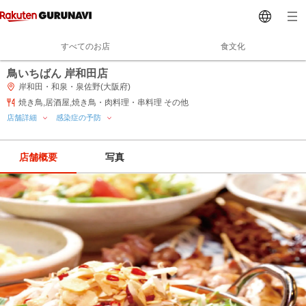
すべてのお店
食文化
鳥いちばん 岸和田店
岸和田・和泉・泉佐野(大阪府)
焼き鳥,居酒屋,焼き鳥・肉料理・串料理 その他
店舗詳細
感染症の予防
店舗概要
写真