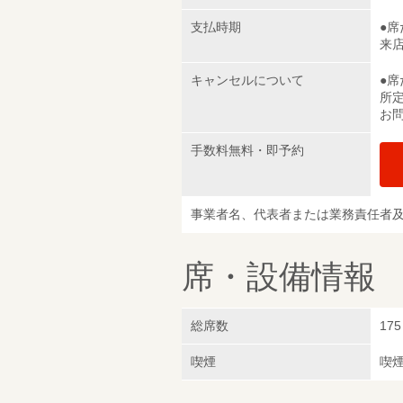
支払時期
●
来
キャンセルについて
●
所
お
手数料無料・即予約
事業者名、代表者または業務責任者
席・設備情報
総席数
175
喫煙
喫