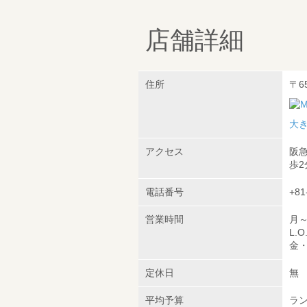
店舗詳細
住所
〒6
大
アクセス
阪急
歩2
電話番号
+81
営業時間
月～
L.O
金・
定休日
無
平均予算
ラン