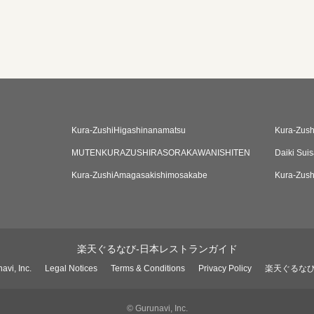
Kura-ZushiHigashinanamatsu
Kura-Zush
MUTENKURAZUSHIRASORAKAWANISHITEN
Daiki Sui
Kura-ZushiAmagasakishimosakabe
Kura-Zush
楽天ぐるなび-日本レストランガイド
avi, Inc.
Legal Notices
Terms & Conditions
Privacy Policy
楽天ぐるな
© Gurunavi, Inc.