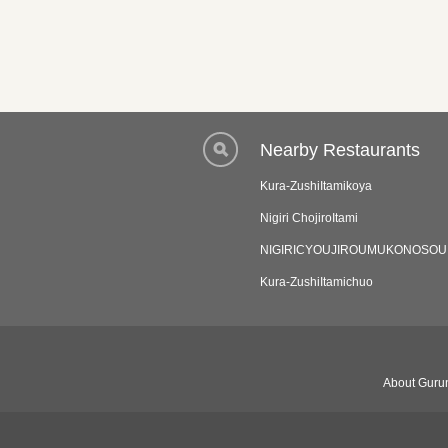
Nearby Restaurants
Kura-ZushiItamikoya
Nigiri ChojiroItami
NIGIRICYOUJIROUMUKONOSOU
Kura-ZushiItamichuo
About Gurun