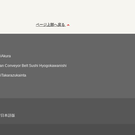
ページ上部へ戻る
iAkura
san Conveyor Belt Sushi Hyogokawanishi
iTakarazukainta
び日本語版