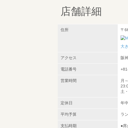
店舗詳細
住所
〒6
大
アクセス
阪神
電話番号
+81
営業時間
月～
23:
土・日
定休日
年
平均予算
ラン
支払時期
●