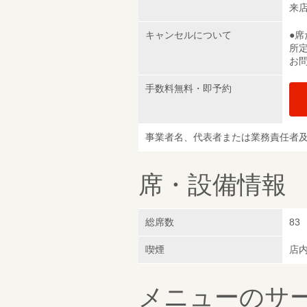
来
キャンセルについて
●
所
お
手数料無料・即予約
事業者名、代表者または業務責任者
席・設備情報
総席数
83
喫煙
店
メニューのサ