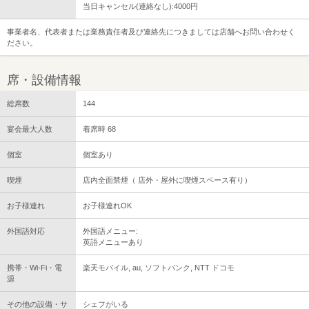
当日キャンセル(連絡なし):4000円
事業者名、代表者または業務責任者及び連絡先につきましては店舗へお問い合わせく
ださい。
席・設備情報
総席数
144
宴会最大人数
着席時 68
個室
個室あり
喫煙
店内全面禁煙（ 店外・屋外に喫煙スペース有り）
お子様連れ
お子様連れOK
外国語対応
外国語メニュー:
英語メニューあり
携帯・Wi-Fi・電
楽天モバイル, au, ソフトバンク, NTT ドコモ
源
その他の設備・サ
シェフがいる