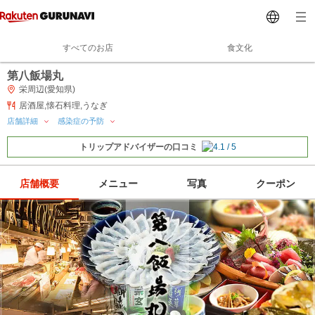
すべてのお店
食文化
第八飯場丸
栄周辺(愛知県)
居酒屋,懐石料理,うなぎ
店舗詳細
感染症の予防
トリップアドバイザーの口コミ
店舗概要
メニュー
写真
クーポン