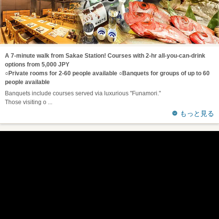
A 7-minute walk from Sakae Station! Courses with 2-hr all-you-can-drink
options from 5,000 JPY
○Private rooms for 2-60 people available ○Banquets for groups of up to 60
people available
Banquets include courses served via luxurious "Funamori."
Those visiting o
もっと見る