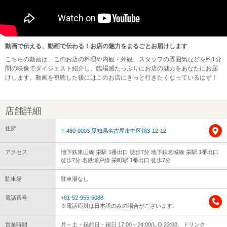
動画で伝える、動画で伝わる！お店の魅力をまるごとお届けします
こちらの動画は、このお店の料理や内観・外観、スタッフの雰囲気などを約1分
間の映像でダイジェスト紹介し、臨場感たっぷりにお店の魅力をあなたにお届
けします。動画を視聴した後にはこのお店にきっと行きたくなっているはず！
店舗詳細
住所
〒460-0003 愛知県名古屋市中区錦3-12-12
アクセス
地下鉄東山線 栄駅 1番出口 徒歩7分 地下鉄名城線 栄駅 1番出口
徒歩7分 名鉄瀬戸線 栄町駅 1番出口 徒歩7分
駐車場
駐車場なし
電話番号
+81-52-955-5088
※電話応対は日本語のみの場合がございます。
営業時間
月～土・祝前日・祝日 17:00～24:00(L.O.23:00、ドリンク