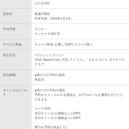
L.O.23:30)
定休日
毎週日曜日
年末年始（2026年1月1日）
平均予算
ランチ --
ディナー 5,000 円
サービス料金
チャージ料金 お通し 500円 ※コース除く
支払方法
<クレジットカード>
VISA, MasterCard, JCB, アメリカン・エキスプレス, ダイナース
クラブ
支払時期
●席だけの予約の場合
来店日
キャンセルについ
●席だけの予約の場合
て
予約をキャンセルする場合は、以下のルールを適用させていた
だきます。
コース予約
当日キャンセル(連絡なし):100%
当日キャンセル(連絡あり):100%
席のみ予約(1名あたり)