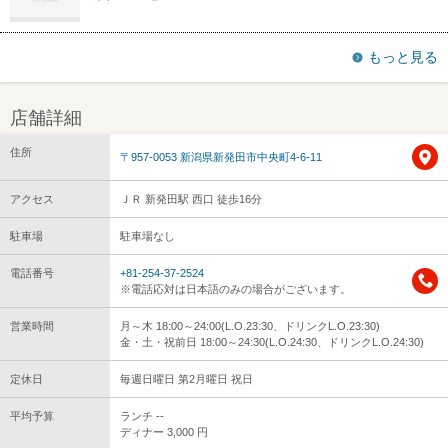
もっと見る
店舗詳細
住所
〒957-0053 新潟県新発田市中央町4-6-11
アクセス
ＪＲ 新発田駅 西口 徒歩16分
駐車場
駐車場なし
電話番号
+81-254-37-2524
※電話応対は日本語のみの場合がございます。
営業時間
月～木 18:00～24:00(L.O.23:30、ドリンクL.O.23:30)
金・土・祝前日 18:00～24:30(L.O.24:30、ドリンクL.O.24:30)
定休日
毎週日曜日 第2月曜日 祝日
平均予算
ランチ --
ディナー 3,000 円