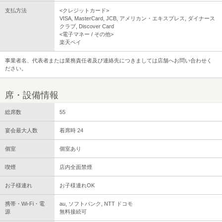
支払方法
<クレジットカード>
VISA, MasterCard, JCB, アメリカン・エキスプレス, ダイナース
クラブ, Discover Card
<電子マネー / その他>
楽天ペイ
事業者名、代表者または業務責任者及び連絡先につきましては店舗へお問い合わせく
ださい。
席・設備情報
総席数
55
宴会最大人数
着席時 24
個室
個室あり
喫煙
店内全面禁煙
お子様連れ
お子様連れOK
携帯・Wi-Fi・電
au, ソフトバンク, NTT ドコモ
源
無料接続可