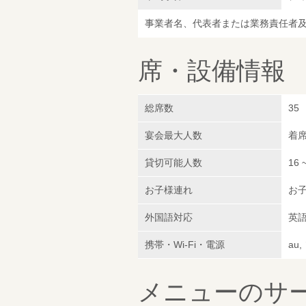
事業者名、代表者または業務責任者
席・設備情報
総席数
35
宴会最大人数
着席
貸切可能人数
16 
お子様連れ
お子
外国語対応
英
携帯・Wi-Fi・電源
au
メニューのサ