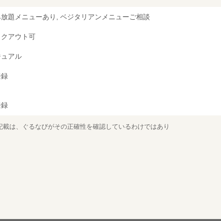
み放題メニューあり, ベジタリアンメニューご相談
イクアウト可
ジュアル
登録
登録
記載は、ぐるなびがその正確性を確認しているわけではあり