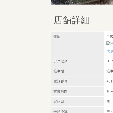
店舗詳細
住所
〒9
大
アクセス
ＪＲ
駐車場
駐
電話番号
+81
営業時間
月～
定休日
無
平均予算
ディ