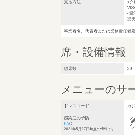
支払方法
<ク
VI
<電
楽天E
事業者名、代表者または業務責任者
席・設備情報
総席数
30
メニューのサ
ドレスコード
カジ
感染症の予防
FAQ
2021年5月17日時点の情報です