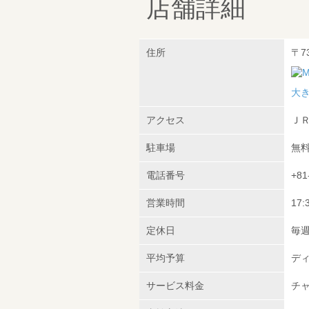
店舗詳細
住所
〒7
大
アクセス
ＪＲ
駐車場
無
電話番号
+81
営業時間
17:
定休日
毎
平均予算
ディ
サービス料金
チャ