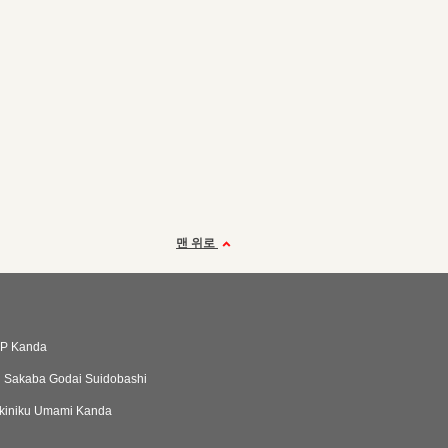
맨 위로
P Kanda
ku Sakaba Godai Suidobashi
kiniku Umami Kanda