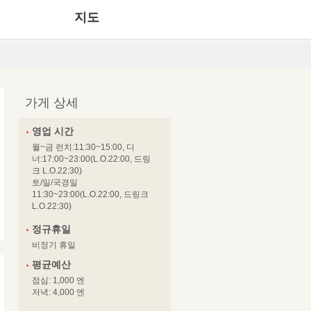
지도
가게 상세
영업 시간
월~금 런치:11:30~15:00, 디
너:17:00~23:00(L.O.22:00, 드링
크 L.O.22:30)
토/일/국경일
11:30~23:00(L.O.22:00, 드링크
L.O.22:30)
정규휴일
비정기 휴일
평균예산
점심: 1,000 엔
저녁: 4,000 엔