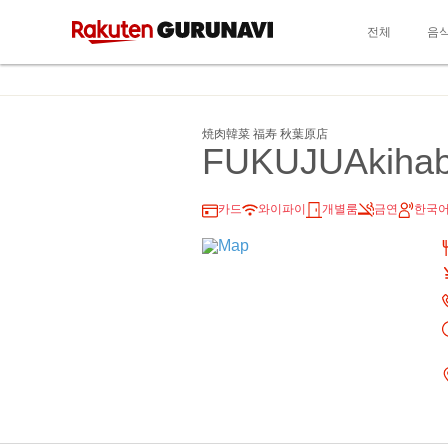
전체
음
焼肉韓菜 福寿 秋葉原店
FUKUJUAkihab
카드
와이파이
개별룸
금연
한국어