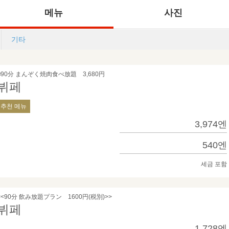
메뉴
사진
기타
■90分 まんぞく焼肉食べ放題 3,680円
뷔페
추천 메뉴
3,974엔
540엔
세금 포함
<<90分 飲み放題プラン 1600円(税別)>>
뷔페
1,728엔