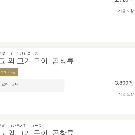
세금 포함
「宴」（うたげ）コース
그 외 고기 구이, 곱창류
추천 메뉴
3,800엔
요리 :
굽​​다
세금 포함
「彩」（いろどり）コース
그 외 고기 구이, 곱창류