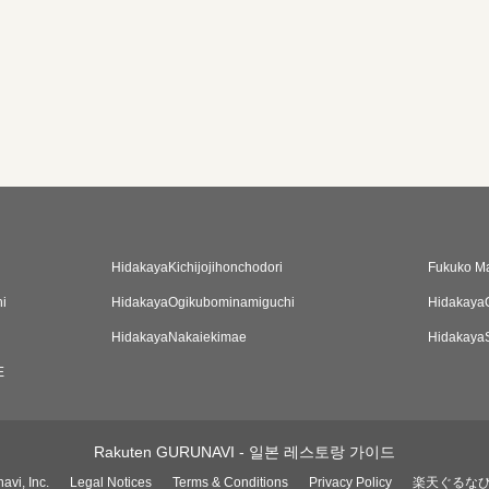
HidakayaKichijojihonchodori
Fukuko M
i
HidakayaOgikubominamiguchi
HidakayaO
HidakayaNakaiekimae
HidakayaS
E
Rakuten GURUNAVI - 일본 레스토랑 가이드
avi, Inc.
Legal Notices
Terms & Conditions
Privacy Policy
楽天ぐるな