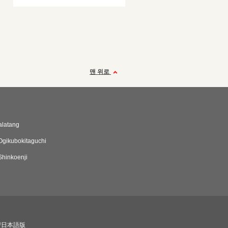
맨 위로
alatang
gikubokitaguchi
hinkoenji
び日本語版