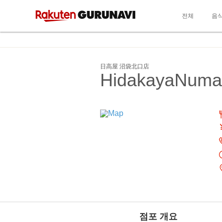
전체
음
日高屋 沼袋北口店
HidakayaNumab
점포 개요