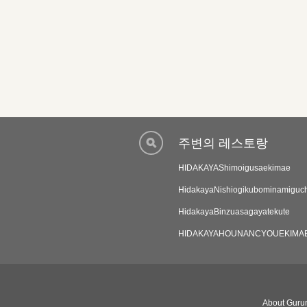
주변의 레스토랑
HIDAKAYAShimoigusaekimae
HidakayaNishiogikubominamiguch
HidakayaBinzuasagayatekute
HIDAKAYAHOUNANCYOUEKIMA
About Gurun