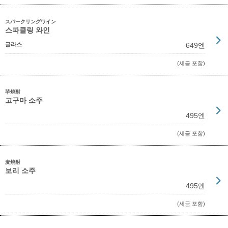
スパークリングワイン
스파클링 와인
글라스
649엔
(세금 포함)
芋焼酎
고구마 소주
495엔
(세금 포함)
麦焼酎
보리 소주
495엔
(세금 포함)