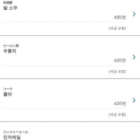
米焼酎
쌀 소주
495엔
(세금 포함)
ウーロン茶
우롱차
420엔
(세금 포함)
コーラ
콜라
420엔
(세금 포함)
ジンジャーエール
진저에일