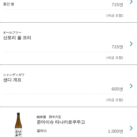
중간 병
715엔
(세금 포함)
オールフリー
산토리 올 프리
715엔
(세금 포함)
シャンディガフ
샌디 개프
605엔
(세금 포함)
純米酒 田中六五
준마이슈 타나카로쿠주고
글라스
1,000엔