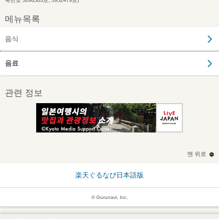
록번호 5898365호, 5952479호)
메뉴목록
음식
음료
관련 정보
맨 위로
楽天ぐるなび日本語版
© Gurunavi, Inc.