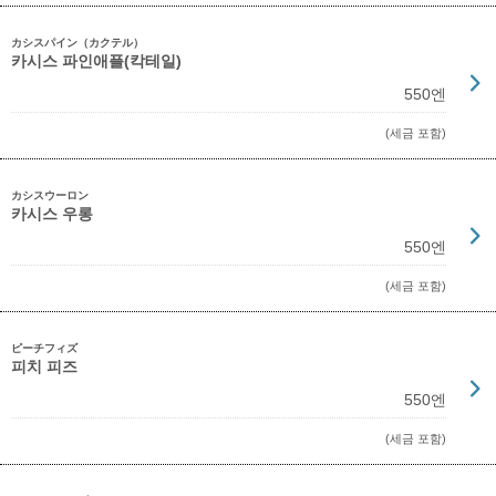
カシスパイン（カクテル）
카시스 파인애플(칵테일)
550엔
(세금 포함)
カシスウーロン
카시스 우롱
550엔
(세금 포함)
ピーチフィズ
피치 피즈
550엔
(세금 포함)