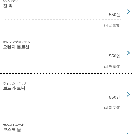
ジンバック
진 벅
550엔
(세금 포함)
オレンジブロッサム
오렌지 블로섬
550엔
(세금 포함)
ウォッカトニック
보드카 토닉
550엔
(세금 포함)
モスコミュール
모스코 뮬