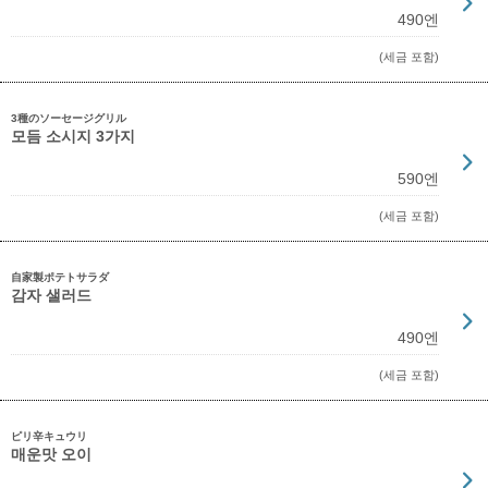
490엔
(세금 포함)
3種のソーセージグリル
모듬 소시지 3가지
590엔
(세금 포함)
自家製ポテトサラダ
감자 샐러드
490엔
(세금 포함)
ピリ辛キュウリ
매운맛 오이