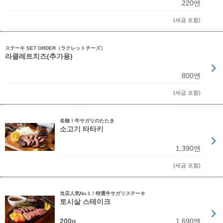
220엔
(세금 포함)
ステーキ SET ORDER（ラクレットチーズ）
라클레트치즈(추가용)
800엔
(세금 포함)
名物！牛サガリのたたき
소고기 타타키
1,390엔
(세금 포함)
当店人気No.1！特選牛サガリステーキ
토시살 스테이크
200g
1,690엔