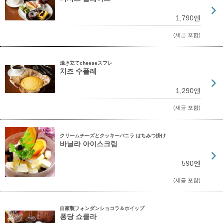
1,790엔
(세금 포함)
焼き立てcheeseスフレ
치즈 수플레
1,290엔
(세금 포함)
クリームチーズとクッキーバニラ はちみつ掛け
바닐라 아이스크림
590엔
(세금 포함)
自家製フォンダンショコラ＆ホイップ
퐁당 쇼콜라