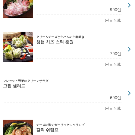
990엔
(세금 포함)
クリームチーズと生ハムの生春巻き
생햄 치즈 스틱 춘권
790엔
(세금 포함)
フレッシュ野菜のグリーンサラダ
그린 샐러드
690엔
(세금 포함)
チーズの海でガーリックシュリンプ
갈릭 쉬림프