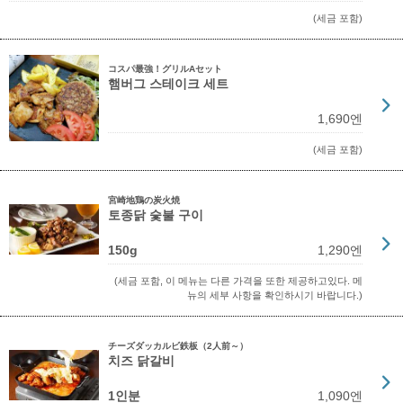
(세금 포함)
コスパ最強！グリルAセット
햄버그 스테이크 세트
1,690엔
(세금 포함)
宮崎地鶏の炭火焼
토종닭 숯불 구이
150g
1,290엔
(세금 포함, 이 메뉴는 다른 가격을 또한 제공하고있다. 메
뉴의 세부 사항을 확인하시기 바랍니다.)
チーズダッカルビ鉄板（2人前～）
치즈 닭갈비
1인분
1,090엔