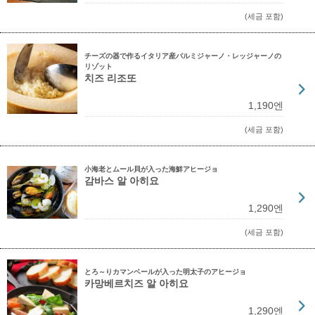
(세금 포함)
チーズの器で作るイタリア産パルミジャーノ・レッジャーノの
リゾット
치즈 리조또
1,190엔
(세금 포함)
小海老とムール貝が入った海鮮アヒージョ
감바스 알 아히요
1,290엔
(세금 포함)
とろ～りカマンベールが入った明太子のアヒージョ
카망베르치즈 알 아히요
1,290엔