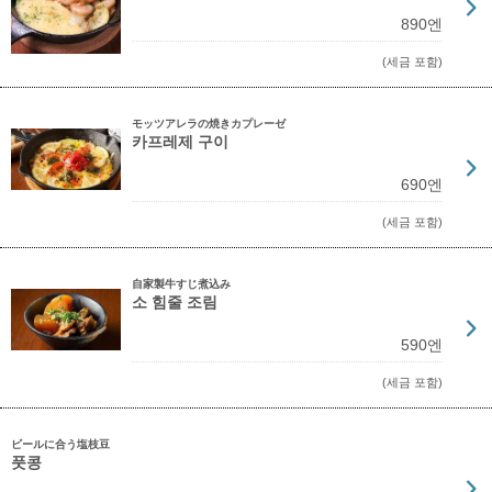
890엔
(세금 포함)
モッツアレラの焼きカプレーゼ
카프레제 구이
690엔
(세금 포함)
自家製牛すじ煮込み
소 힘줄 조림
590엔
(세금 포함)
ビールに合う塩枝豆
풋콩