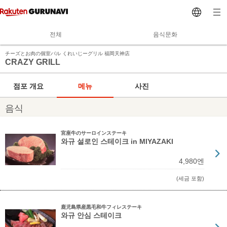
전체
음식문화
チーズとお肉の個室バル くれいじーグリル 福岡天神店
CRAZY GRILL
점포 개요
메뉴
사진
음식
宮座牛のサーロインステーキ
와규 설로인 스테이크 in MIYAZAKI
4,980엔
(세금 포함)
鹿児島県産黒毛和牛フィレステーキ
와규 안심 스테이크