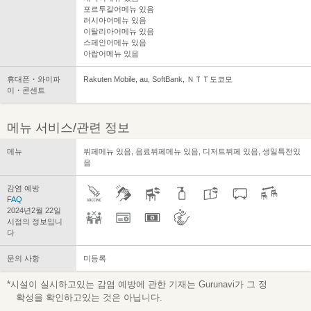
포르투갈어메뉴 있음
러시아어메뉴 있음
이탈리아어메뉴 있음
스페인어메뉴 있음
아랍어메뉴 있음
휴대폰・와이파
Rakuten Mobile, au, SoftBank, ＮＴＴ도코모
이・콘센트
메뉴 서비스/관련 정보
메뉴
뷔페메뉴 있음, 음료뷔페메뉴 있음, 디저트뷔페 있음, 생일특전있
음
감염 예방
FAQ
2024년2월 22일
시점의 정보입니
다
문의 사항
미등록
*시설이 실시하고있는 감염 예방에 관한 기재는 Gurunavi가 그 정
확성을 확인하고있는 것은 아닙니다.