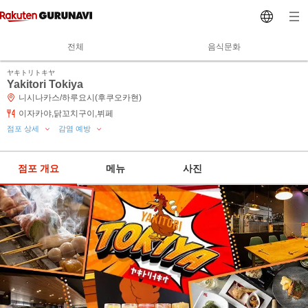
전체
음식문화
ヤキトリトキヤ
Yakitori Tokiya
니시나카스/하루요시(후쿠오카현)
이자카야,닭꼬치구이,뷔페
점포 상세
감염 예방
점포 개요
메뉴
사진