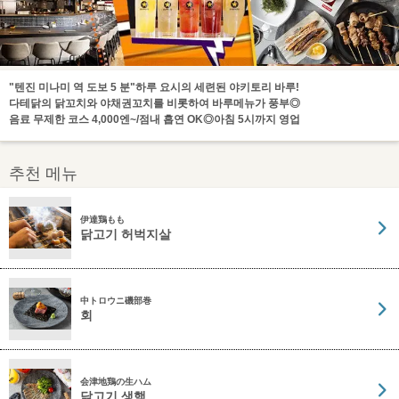
"텐진 미나미 역 도보 5 분"하루 요시의 세련된 야키토리 바루!
다테닭의 닭꼬치와 야채권꼬치를 비롯하여 바루메뉴가 풍부◎
음료 무제한 코스 4,000엔~/점내 흡연 OK◎아침 5시까지 영업
추천 메뉴
伊達鶏もも
닭고기 허벅지살
中トロウニ磯部巻
회
会津地鶏の生ハム
닭고기 생햄