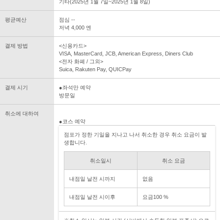
기타(2025년 1월 7일~2025년 1월 8일)
평균예산
점심 --
저녁 4,000 엔
결제 방법
<신용카드>
VISA, MasterCard, JCB, American Express, Diners Club
<전자 화폐 / 그외>
Suica, Rakuten Pay, QUICPay
결제 시기
●좌석만 예약
방문일
취소에 대하여
●코스 예약
점포가 정한 기일을 지나고 나서 취소한 경우 취소 요금이 발
생합니다.
취소일시
취소 요금
내점일 날전 시까지
없음
내점일 날전 시이후
요금100 %