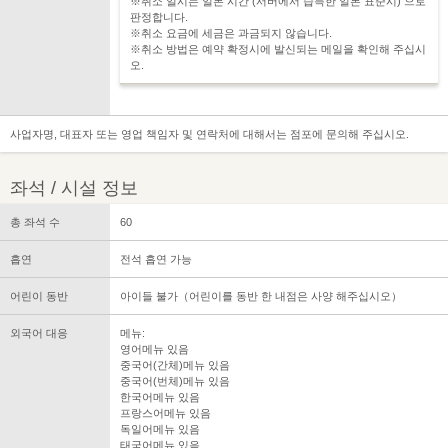
※취소 일시는 일본 시간 (서버에서 습득한 일본 표준시) 으로
판정합니다.
※취소 요금에 세금은 과금되지 않습니다.
※취소 방법은 예약 확정시에 발신되는 메일을 확인해 주십시
오.
사업자명, 대표자 또는 영업 책임자 및 연락처에 대해서는 점포에 문의해 주십시오.
좌석 / 시설 정보
총 좌석 수
60
흡연
전석 흡연 가능
어린이 동반
아이들 불가（어린이를 동반 한 내점은 사양 해주십시오）
외국어 대응
메뉴:
영어메뉴 있음
중국어(간체)메뉴 있음
중국어(번체)메뉴 있음
한국어메뉴 있음
프랑스어메뉴 있음
독일어메뉴 있음
태국어메뉴 있음