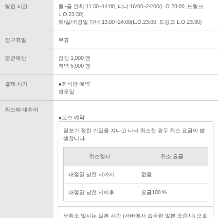
영업 시간
월~금 런치:11:30~14:00, 디너:16:00~24:00(L.O.23:00, 드링크
L.O.23:30)
토/일/국경일 디너:13:00~24:00(L.O.23:00, 드링크 L.O.23:30)
정규휴일
무휴
평균예산
점심 1,000 엔
저녁 5,000 엔
결제 시기
●좌석만 예약
방문일
취소에 대하여
●코스 예약
점포가 정한 기일을 지나고 나서 취소한 경우 취소 요금이 발
생합니다.
취소일시
취소 요금
내점일 날전 시까지
없음
내점일 날전 시이후
요금100 %
※취소 일시는 일본 시간 (서버에서 습득한 일본 표준시) 으로