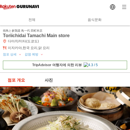
전체
음식문화
焼鳥と参鶏湯 鳥一代 田町本店
Toriichidai Tamachi Main store
다마치/미타(도쿄도)
이자카야,한국 요리,닭 요리
점포 상세
감염 예방
TripAdvisor 여행자에 의한 리뷰
점포 개요
사진