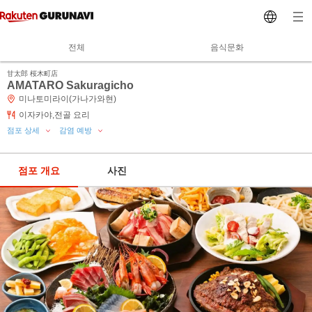
전체
음식문화
甘太郎 桜木町店
AMATARO Sakuragicho
미나토미라이(가나가와현)
이자카야,전골 요리
점포 상세
감염 예방
점포 개요
사진