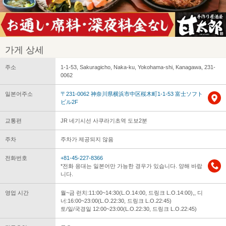
가게 상세
주소
1-1-53, Sakuragicho, Naka-ku, Yokohama-shi, Kanagawa, 231-
0062
일본어주소
〒231-0062 神奈川県横浜市中区桜木町1-1-53 富士ソフト
ビル2F
교통편
JR 네기시선 사쿠라기초역 도보2분
주차
주차가 제공되지 않음
전화번호
+81-45-227-8366
*전화 응대는 일본어만 가능한 경우가 있습니다. 양해 바랍
니다.
영업 시간
월~금 런치:11:00~14:30(L.O.14:00, 드링크 L.O.14:00),, 디
너:16:00~23:00(L.O.22:30, 드링크 L.O.22:45)
토/일/국경일 12:00~23:00(L.O.22:30, 드링크 L.O.22:45)