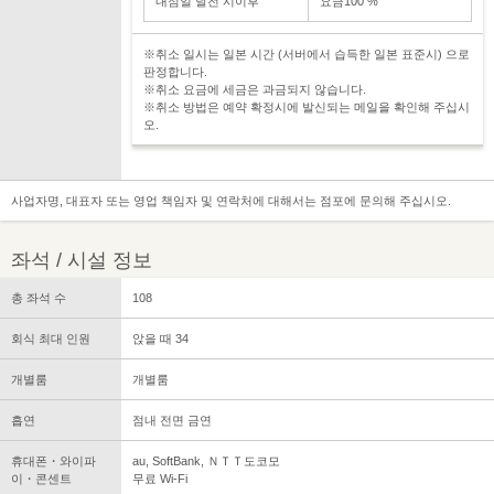
내점일 날전 시이후
요금100 %
※취소 일시는 일본 시간 (서버에서 습득한 일본 표준시) 으로
판정합니다.
※취소 요금에 세금은 과금되지 않습니다.
※취소 방법은 예약 확정시에 발신되는 메일을 확인해 주십시
오.
사업자명, 대표자 또는 영업 책임자 및 연락처에 대해서는 점포에 문의해 주십시오.
좌석 / 시설 정보
총 좌석 수
108
회식 최대 인원
앉을 때 34
개별룸
개별룸
흡연
점내 전면 금연
휴대폰・와이파
au, SoftBank, ＮＴＴ도코모
이・콘센트
무료 Wi-Fi