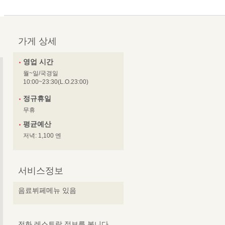
가게 상세
영업 시간
월~일/국경일
10:00~23:30(L.O.23:00)
정규휴일
무휴
평균예산
저녁: 1,100 엔
서비스정보
음료뷔페메뉴 있음
전화 레스토랑 정보를 봅니다.