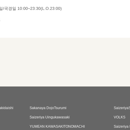
/국경일 10:00~23:30(L.O.23:00)
휴
kidaishi
Sakanaya DojoTsurumi
Saizeriy
Saizeriya Uingukawasaki
VOLKS
YUMEAN KAWASAKITONOMACHI
Saizeriya