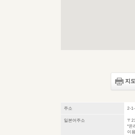
지도
주소
2-1
일본어주소
〒2
*온
이용