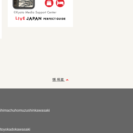
맨 위로
aShimachuhomuzushinkawasaki
 Itoyokadokawasaki