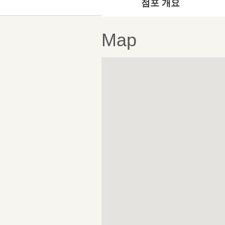
점포 개요
Map