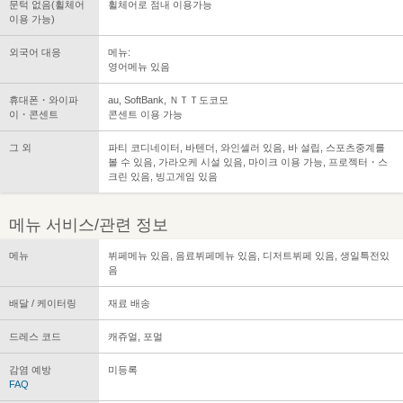
문턱 없음(휠체어
휠체어로 점내 이용가능
이용 가능)
외국어 대응
메뉴:
영어메뉴 있음
휴대폰・와이파
au, SoftBank, ＮＴＴ도코모
이・콘센트
콘센트 이용 가능
그 외
파티 코디네이터, 바텐더, 와인셀러 있음, 바 설립, 스포츠중계를
볼 수 있음, 가라오케 시설 있음, 마이크 이용 가능, 프로젝터・스
크린 있음, 빙고게임 있음
메뉴 서비스/관련 정보
메뉴
뷔페메뉴 있음, 음료뷔페메뉴 있음, 디저트뷔페 있음, 생일특전있
음
배달 / 케이터링
재료 배송
드레스 코드
캐쥬얼, 포멀
감염 예방
미등록
FAQ