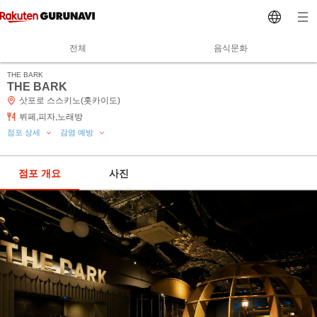
전체
음식문화
THE BARK
THE BARK
삿포로 스스키노(홋카이도)
뷔페,피자,노래방
점포 상세
감염 예방
점포 개요
사진