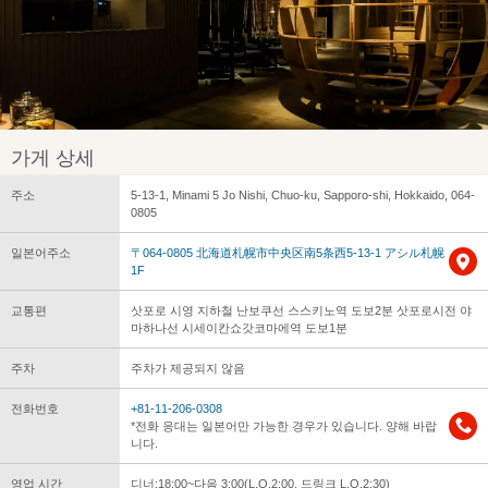
가게 상세
주소
5-13-1, Minami 5 Jo Nishi, Chuo-ku, Sapporo-shi, Hokkaido, 064-
0805
일본어주소
〒064-0805 北海道札幌市中央区南5条西5-13-1 アシル札幌
1F
교통편
삿포로 시영 지하철 난보쿠선 스스키노역 도보2분 삿포로시전 야
마하나선 시세이칸쇼갓코마에역 도보1분
주차
주차가 제공되지 않음
전화번호
+81-11-206-0308
*전화 응대는 일본어만 가능한 경우가 있습니다. 양해 바랍
니다.
영업 시간
디너:18:00~다음 3:00(L.O.2:00, 드링크 L.O.2:30)