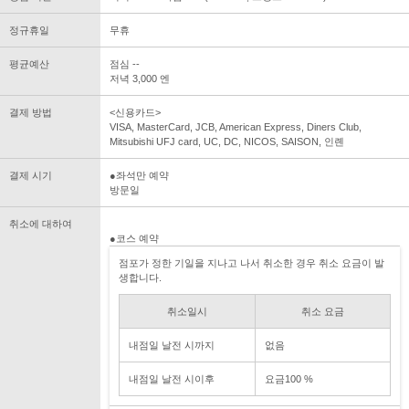
정규휴일
무휴
평균예산
점심 --
저녁 3,000 엔
결제 방법
<신용카드>
VISA, MasterCard, JCB, American Express, Diners Club,
Mitsubishi UFJ card, UC, DC, NICOS, SAISON, 인롄
결제 시기
●좌석만 예약
방문일
취소에 대하여
●코스 예약
점포가 정한 기일을 지나고 나서 취소한 경우 취소 요금이 발
생합니다.
취소일시
취소 요금
내점일 날전 시까지
없음
내점일 날전 시이후
요금100 %