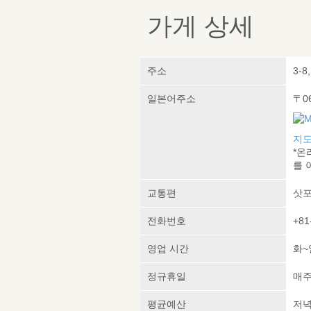
가게 상세
주소
3-8
일본어주소
〒0
지도
*온
를 
교통편
삿포
전화번호
+81
영업 시간
화~일
정규휴일
매주
평균예산
저녁 