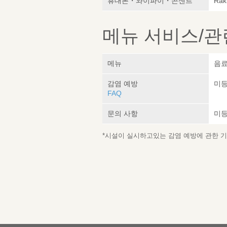
휴대폰・와이파이・콘센트
Rak
메뉴 서비스/관
메뉴
음료
감염 예방
미
FAQ
문의 사항
미
*시설이 실시하고있는 감염 예방에 관한 기재