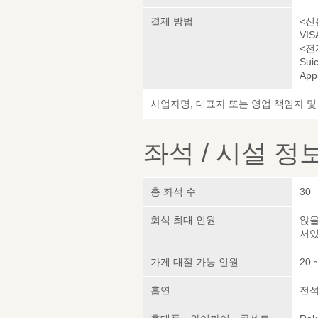
결제 방법
<신
VIS
<전
Sui
App
사업자명, 대표자 또는 영업 책임자 
좌석 / 시설 정
총 좌석 수
30
회식 최대 인원
앉을
서있
가게 대절 가능 인원
20 
흡연
전석