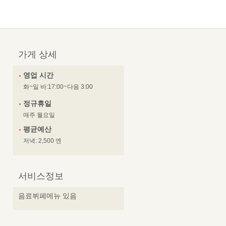
가게 상세
영업 시간
화~일 바:17:00~다음 3:00
정규휴일
매주 월요일
평균예산
저녁: 2,500 엔
서비스정보
음료뷔페메뉴 있음