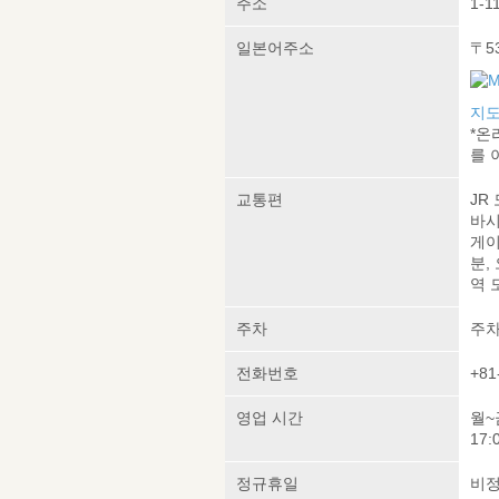
주소
1-1
일본어주소
〒5
지도
*온
를 
교통편
JR
바시
게이
분,
역 
주차
주차
전화번호
+81
영업 시간
월~금
17:
정규휴일
비정