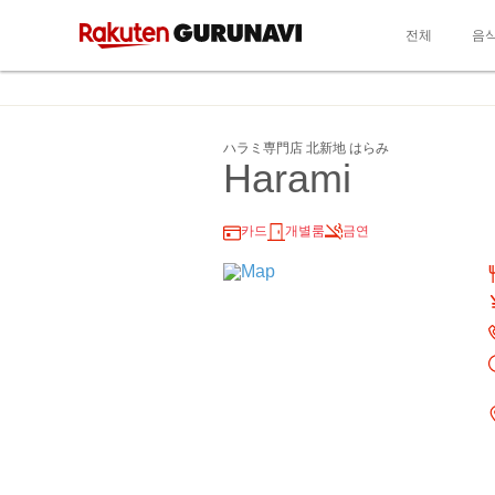
전체
음
ハラミ専門店 北新地 はらみ
Harami
카드
개별룸
금연