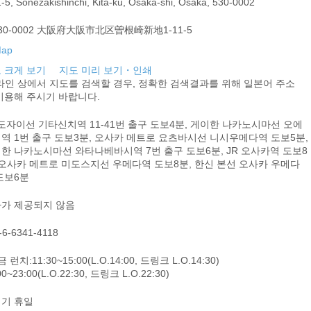
1-5, Sonezakishinchi, Kita-ku, Osaka-shi, Osaka, 530-0002
30-0002 大阪府大阪市北区曽根崎新地1-11-5
 크게 보기
지도 미리 보기・인쇄
라인 상에서 지도를 검색할 경우, 정확한 검색결과를 위해 일본어 주소
이용해 주시기 바랍니다.
 도자이선 기타신치역 11-41번 출구 도보4분, 게이한 나카노시마선 오에
역 1번 출구 도보3분, 오사카 메트로 요츠바시선 니시우메다역 도보5분,
한 나카노시마선 와타나베바시역 7번 출구 도보6분, JR 오사카역 도보8
 오사카 메트로 미도스지선 우메다역 도보8분, 한신 본선 오사카 우메다
도보6분
가 제공되지 않음
-6-6341-4118
 런치:11:30~15:00(L.O.14:00, 드링크 L.O.14:30)
00~23:00(L.O.22:30, 드링크 L.O.22:30)
기 휴일