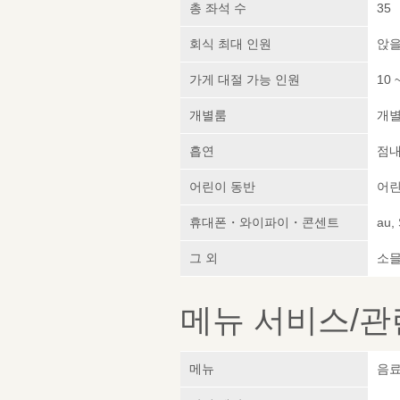
총 좌석 수
35
회식 최대 인원
앉을
가게 대절 가능 인원
10 
개별룸
개
흡연
점내
어린이 동반
어린
휴대폰・와이파이・콘센트
au,
그 외
소믈
메뉴 서비스/관
메뉴
음료