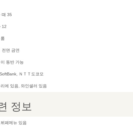
 때 35
~ 12
별룸
 전면 금연
이 동반 가능
 SoftBank, ＮＴＴ도코모
리에 있음, 와인셀러 있음
련 정보
뷔페메뉴 있음