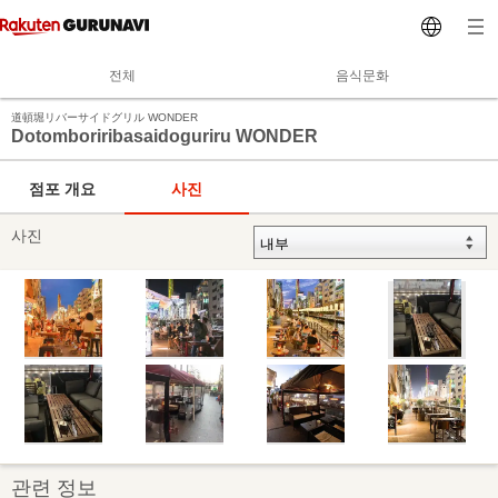
전체
음식문화
道頓堀リバーサイドグリル WONDER
Dotomboriribasaidoguriru WONDER
점포 개요
사진
사진
관련 정보