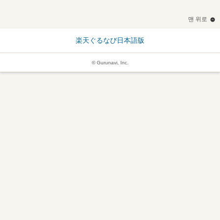
맨 위로
楽天ぐるなび日本語版
© Gurunavi, Inc.