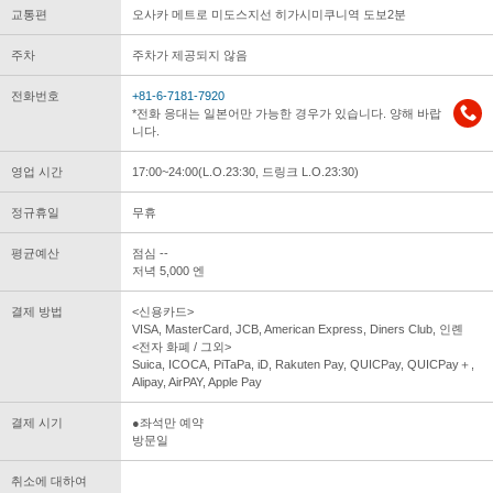
교통편
오사카 메트로 미도스지선 히가시미쿠니역 도보2분
주차
주차가 제공되지 않음
전화번호
+81-6-7181-7920
*전화 응대는 일본어만 가능한 경우가 있습니다. 양해 바랍
니다.
영업 시간
17:00~24:00(L.O.23:30, 드링크 L.O.23:30)
정규휴일
무휴
평균예산
점심 --
저녁 5,000 엔
결제 방법
<신용카드>
VISA, MasterCard, JCB, American Express, Diners Club, 인롄
<전자 화폐 / 그외>
Suica, ICOCA, PiTaPa, iD, Rakuten Pay, QUICPay, QUICPay＋,
Alipay, AirPAY, Apple Pay
결제 시기
●좌석만 예약
방문일
취소에 대하여