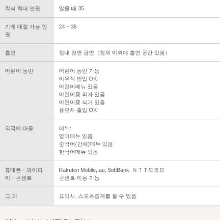
회식 최대 인원
앉을 때 35
가게 대절 가능 인
24 ~ 35
원
흡연
점내 전면 금연（점외 야외에 흡연 공간 있음）
어린이 동반
어린이 동반 가능
이유식 반입 OK
어린이메뉴 있음
어린이용 의자 있음
어린이용 식기 있음
유모차 출입 OK
외국어 대응
메뉴:
영어메뉴 있음
중국어(간체)메뉴 있음
한국어메뉴 있음
휴대폰・와이파
Rakuten Mobile, au, SoftBank, ＮＴＴ도코모
이・콘센트
콘센트 이용 가능
그 외
요리사, 스포츠중계를 볼 수 있음