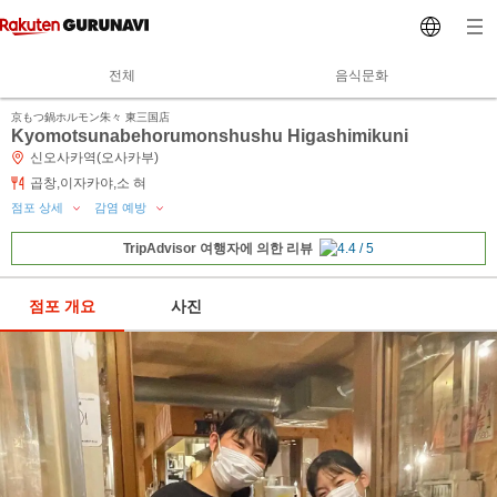
전체
음식문화
京もつ鍋ホルモン朱々 東三国店
Kyomotsunabehorumonshushu Higashimikuni
신오사카역(오사카부)
곱창,이자카야,소 혀
점포 상세
감염 예방
TripAdvisor 여행자에 의한 리뷰
점포 개요
사진