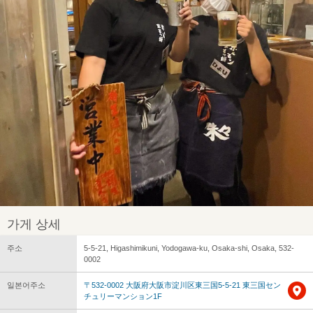
가게 상세
주소
5-5-21, Higashimikuni, Yodogawa-ku, Osaka-shi, Osaka, 532-
0002
일본어주소
〒532-0002 大阪府大阪市淀川区東三国5-5-21 東三国セン
チュリーマンション1F