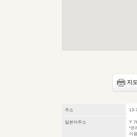
지도
주소
13-
일본어주소
〒7
*온
이용