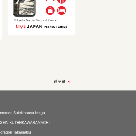
맨 위로
emmon Sutekihausu Ichigo
OSEINIKUTENKAWARAMACHI
doragon Takamatsu