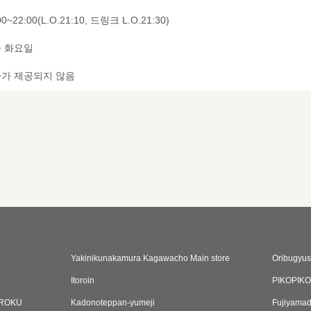
00~22:00(L.O.21:10, 드링크 L.O.21:30)
 화요일
가 제공되지 않음
Yakinikunakamura Kagawacho Main store
Oribugyus
Itoroin
PIKOPIK
ROKU
Kadonoteppan-yumeji
Fujiyama