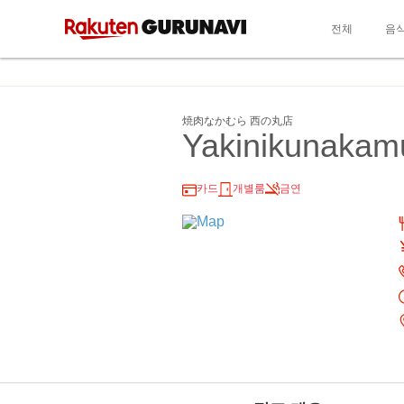
전체
음
焼肉なかむら 西の丸店
Yakinikunakam
카드
개별룸
금연