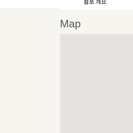
점포 개요
Map