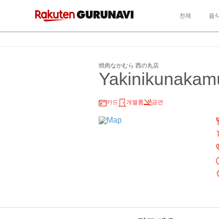
전체
음
焼肉なかむら 西の丸店
Yakinikunakam
카드
개별룸
금연