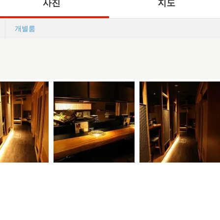
사진
지도
개별룸