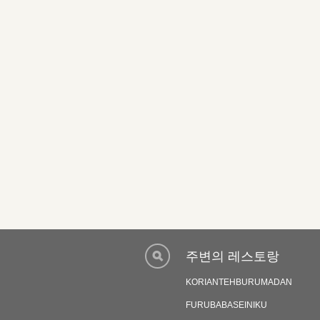
주변의 레스토랑
KORIANTEHBURUMADAN
FURUBABASEINIKU