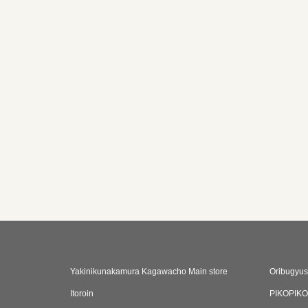
Yakinikunakamura Kagawacho Main store
Oribugyus
Itoroin
PIKOPIK