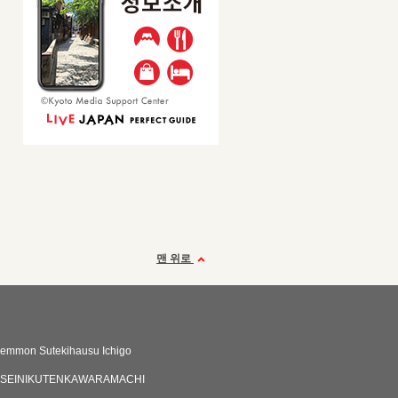
맨 위로
emmon Sutekihausu Ichigo
OSEINIKUTENKAWARAMACHI