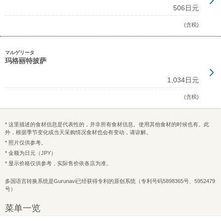
506日元
(含税)
マルゲリータ
玛格丽特披萨
1,034日元
(含税)
* 这里描述的食材信息是代表性的，并非所有食材信息。使用其他食材的时候也有。此
外，根据季节变化或当天采购情况食材也会有变动，请谅解。
* 照片仅供参考。
* 金额为日元（JPY）
* 显示价格仅供参考，实际售价依各店为准。
多国语言转换系统是Gurunavi已经获得专利的原创系统（专利号码5898365号、5952479
号）
菜单一览