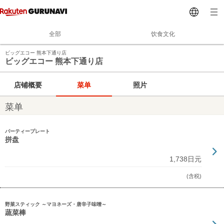
全部
饮食文化
ビッグエコー 熊本下通り店
ビッグエコー 熊本下通り店
店铺概要
菜单
照片
菜单
パーティープレート
拼盘
1,738日元
(含税)
野菜スティック ～マヨネーズ・唐辛子味噌～
蔬菜棒