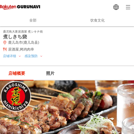
全部
饮食文化
鹿児島大衆居酒屋 煮シキチ焼
煮しきち烧
鹿儿岛市(鹿儿岛县)
居酒屋,烤鸡肉串
店铺详细
感染预防
店铺概要
照片