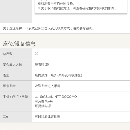
※取消费用不额外附加税。
※关于取消预约的方法，请查看确定预约时接收的邮件。
关于企业名称、代表或业务负责人及其联系方式，请向餐厅咨询。
座位/设备信息
总席数
20
宴会最大人数
座着时 20
吸烟
店内禁烟（店外·户外设有吸烟区）
可带儿童
欢迎儿童进入用餐
手机 / Wi-Fi / 电源
au, SoftBank, NTT DOCOMO
有免费 Wi-Fi
可提供电源
其他
可以观看体育比赛