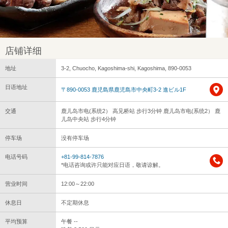
店铺详细
地址
3-2, Chuocho, Kagoshima-shi, Kagoshima, 890-0053
日语地址
〒890-0053 鹿児島県鹿児島市中央町3-2 進ビル1F
交通
鹿儿岛市电(系统2） 高见桥站 步行3分钟 鹿儿岛市电(系统2） 鹿
儿岛中央站 步行4分钟
停车场
没有停车场
电话号码
+81-99-814-7876
*电话咨询或许只能对应日语，敬请谅解。
营业时间
12:00～22:00
休息日
不定期休息
平均预算
午餐 --