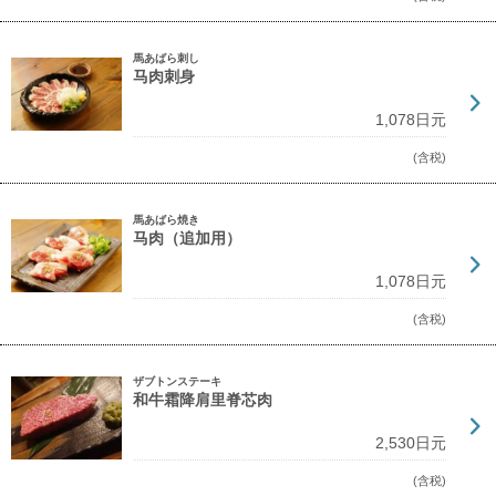
馬あばら刺し
马肉刺身
1,078日元
(含税)
馬あばら焼き
马肉（追加用）
1,078日元
(含税)
ザブトンステーキ
和牛霜降肩里脊芯肉
2,530日元
(含税)