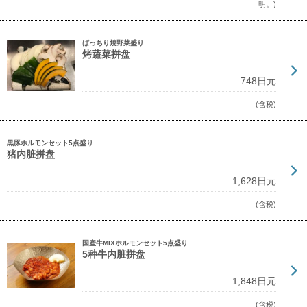
明。)
ばっちり焼野菜盛り
烤蔬菜拼盘
748日元
(含税)
黒豚ホルモンセット5点盛り
猪内脏拼盘
1,628日元
(含税)
国産牛MIXホルモンセット5点盛り
5种牛内脏拼盘
1,848日元
(含税)