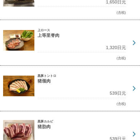
1,650日元
(含税)
上ロース
上等里脊肉
1,320日元
(含税)
黒豚トントロ
猪颈肉
539日元
(含税)
黒豚カルビ
猪肋肉
539日元