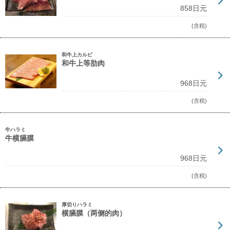
858日元
(含税)
和牛上カルビ
和牛上等肋肉
968日元
(含税)
牛ハラミ
牛横膈膜
968日元
(含税)
厚切りハラミ
横膈膜（两侧的肉）