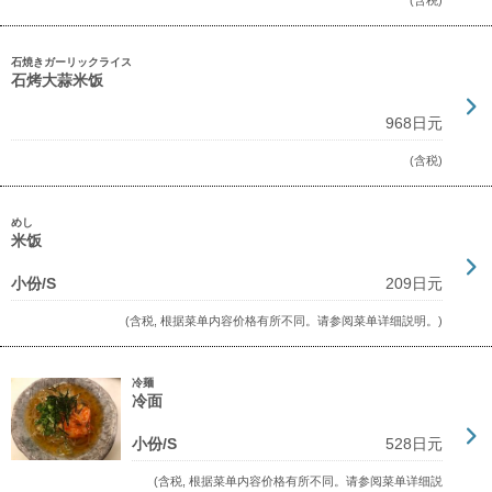
(含税)
石焼きガーリックライス
石烤大蒜米饭
968日元
(含税)
めし
米饭
小份/S
209日元
(含税, 根据菜单内容价格有所不同。请参阅菜单详细説明。)
冷麺
冷面
小份/S
528日元
(含税, 根据菜单内容价格有所不同。请参阅菜单详细説