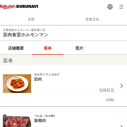
全部
饮食文化
大衆焼肉ホルモンマン駕町通り店
旨肉食堂ホルモンマン
店铺概要
菜单
照片
菜单
ホルモンマンカルビ
肋肉
528日元
(含税)
つらみ（ホホ肉）
脸颊肉