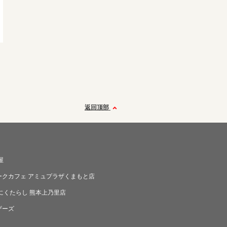
返回顶部
屋
ークカフェ アミュプラザくまもと店
にくたらし 熊本上乃里店
ザーズ