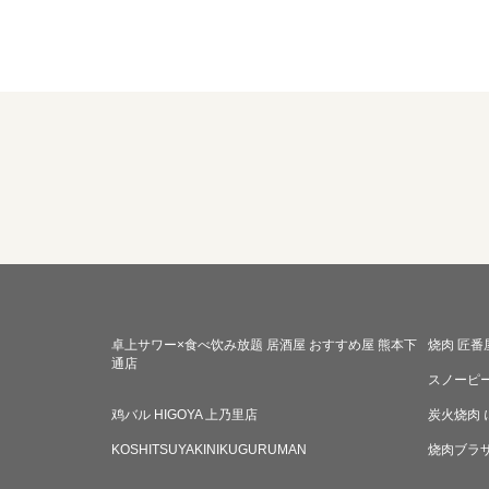
卓上サワー×食べ饮み放题 居酒屋 おすすめ屋 熊本下
烧肉 匠番
通店
スノーピ
鸡バル HIGOYA 上乃里店
炭火烧肉 
KOSHITSUYAKINIKUGURUMAN
烧肉ブラ