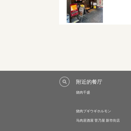
附近的餐厅
烧肉千盛
烧肉ブギウギホルモン
马肉居酒屋 菅乃屋 新市街店