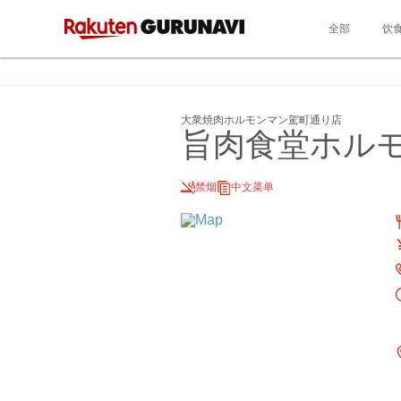
全部
饮
大衆焼肉ホルモンマン駕町通り店
旨肉食堂ホル
禁烟
中文菜单