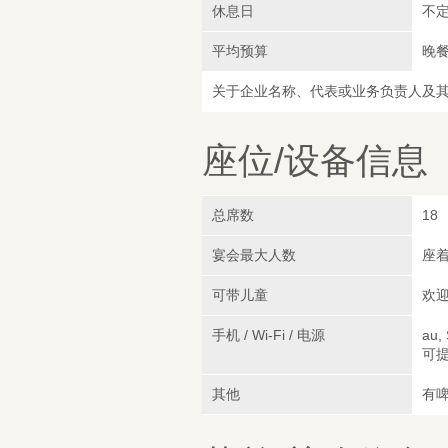
休息日
不
平均预算
晚餐
关于企业名称、代表或业务负责人及
座位/设备信息
总席数
18
宴会最大人数
座着
可带儿童
欢迎
手机 / Wi-Fi / 电源
au,
可
其他
有啤