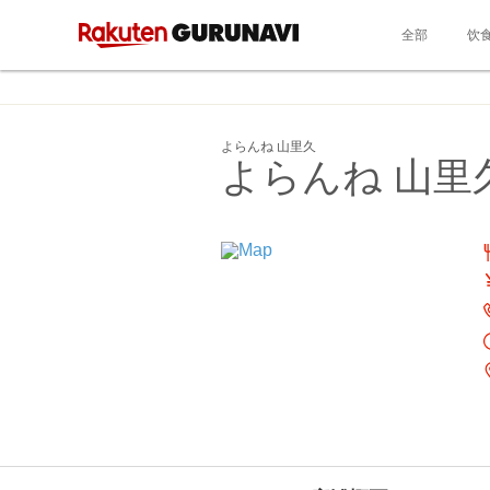
全部
饮
よらんね 山里久
よらんね 山里